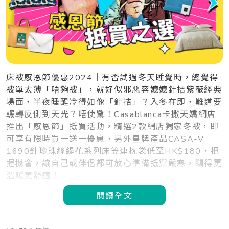
床被感恩節優惠2024｜有否試過冬天睡覺時，總覺得
被單太薄「唔夠被」，就好似邪惡容嬤嬤針拮紫薇經典
場面，半夜睡醒冷得如像「針拮」？入冬在即，難道要
輾轉反側到天光？唔使驚！Casablanca卡撒天嬌網店
推出「感恩節」抵買活動，精選2款網店獨家冬被，即
可享有限時買一送一優惠，另外皇牌產品CASA-V
1690針珍珠絲緹花系列床笠連枕袋低至HK$180，把
握機會，讓自己或伴侶都可放心準備抵禦嚴寒，瞓得更
溫暖更舒適！
閱讀全文