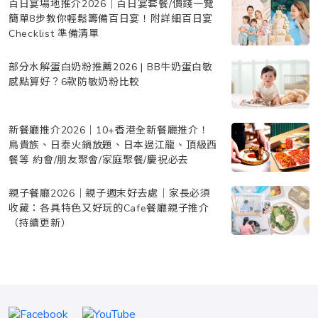
百日宴場地推介2026｜百日宴套餐/價錢一覽
簡單8步教你輕鬆籌備百日宴！附詳細百日宴
Checklist 準備清單
部分水解蛋白奶粉推薦2026 | BB牛奶蛋白敏
感點算好？6款防敏奶粉比較
新餐廳推介2026｜10+香港全新餐廳推介！
鳥貴族、日泰火鍋放題、日本過江龍、頂級西
餐等 約會/朋友聚會/家庭聚餐/慶祝必去
親子餐廳2026｜親子週末好去處｜家長必須
收藏：各具特色又好玩的Cafe餐廳親子推介
（持續更新）