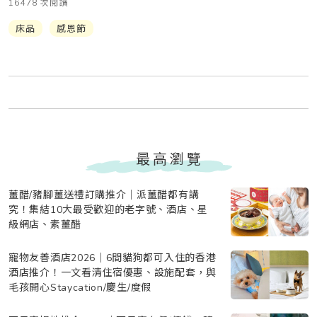
16478 次閱讀
床品
感恩節
最高瀏覽
薑醋/豬腳薑送禮訂購推介｜派薑醋都有講
究！集結10大最受歡迎的老字號、酒店、星
級網店、素薑醋
寵物友善酒店2026｜6間貓狗都可入住的香港
酒店推介！一文看清住宿優惠、設施配套，與
毛孩開心Staycation/慶生/度假