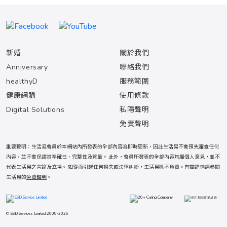
新婚
關於我們
Anniversary
聯絡我們
healthyD
服務範圍
健康網購
使用條款
Digital Solutions
私隱聲明
免責聲明
重要聲明：生活易會員於本網站內所發表的全部內容為即時更新，因此生活易不會預先審查任何
內容，並不會保證其準確性、完整性及質量。 此外，會員所發表的全部內容均屬個人意見，並不
代表生活易之言論及立場。 如從而引起任何損失或法律糾紛，生活易概不負責。有關詳情請參閱
生活易的
免責聲明
。
© ESD Services Limited 2000-2026