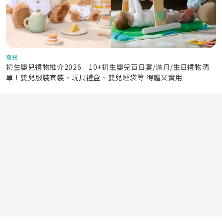
育兒
初生嬰兒禮物推介2026｜10+初生嬰兒百日宴/滿月/生日禮物清
單！嬰兒服裝套裝、玩具禮盒、嬰兒睡袋等 得體又實用