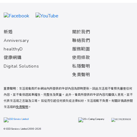
新婚
關於我們
Anniversary
聯絡我們
healthyD
服務範圍
健康網購
使用條款
Digital Solutions
私隱聲明
免責聲明
重要聲明：生活易會員於本網站內所發表的全部內容為即時更新，因此生活易不會預先審查任何
內容，並不會保證其準確性、完整性及質量。 此外，會員所發表的全部內容均屬個人意見，並不
代表生活易之言論及立場。 如從而引起任何損失或法律糾紛，生活易概不負責。有關詳情請參閱
生活易的
免責聲明
。
© ESD Services Limited 2000-2026