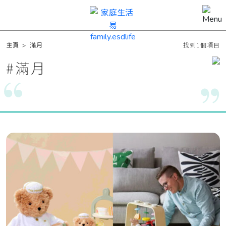
主頁
>
滿月
找到1個項目
#
滿月