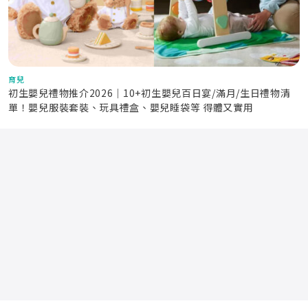
育兒
初生嬰兒禮物推介2026｜10+初生嬰兒百日宴/滿月/生日禮物清
單！嬰兒服裝套裝、玩具禮盒、嬰兒睡袋等 得體又實用