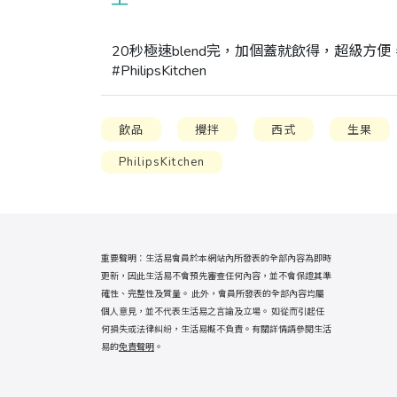
20秒極速blend完，加個蓋就飲得，超級方便，正呀！ #
#PhilipsKitchen
飲品
攪拌
西式
生果
PhilipsKitchen
重要聲明：生活易會員於本網站內所發表的全部內容為即時
更新，因此生活易不會預先審查任何內容，並不會保證其準
確性、完整性及質量。 此外，會員所發表的全部內容均屬
個人意見，並不代表生活易之言論及立場。 如從而引起任
何損失或法律糾紛，生活易概不負責。有關詳情請參閱生活
易的
免責聲明
。