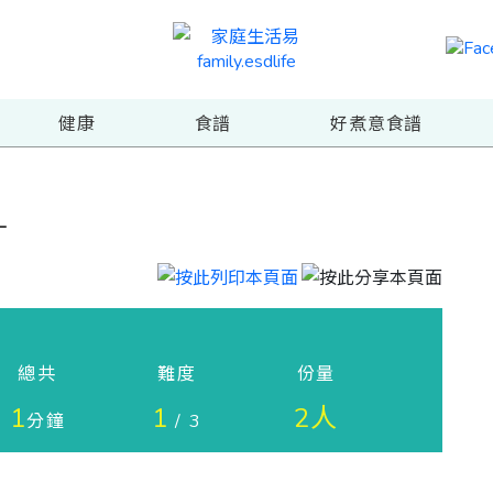
健康
食譜
好煮意食譜
汁
總共
難度
份量
1
1
2人
分鐘
/ 3