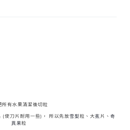
 把所有水果清潔後切粒
 (使刀片耐用一些)， 所以先放
粒、大
片、
雪梨
蕉
奇
粒
異果