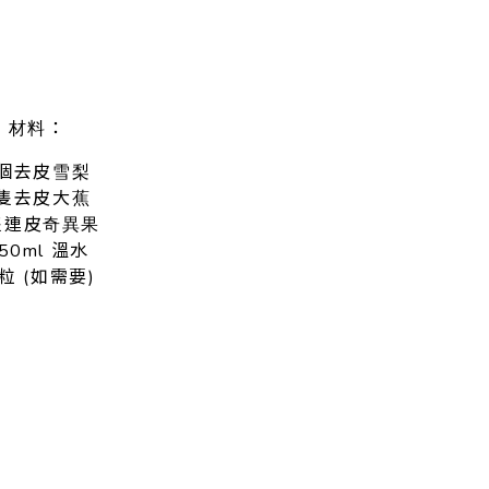
：
材料
個去皮
雪梨
隻去皮大
蕉
隻連皮
奇異果
50ml 溫水
粒 (如需要​)