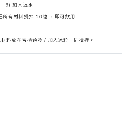
3) 加入溫水
 把所有材料攪拌 20粒 ，即可飲用
材料放在雪櫃預冷 / 加入冰粒一同攪拌。