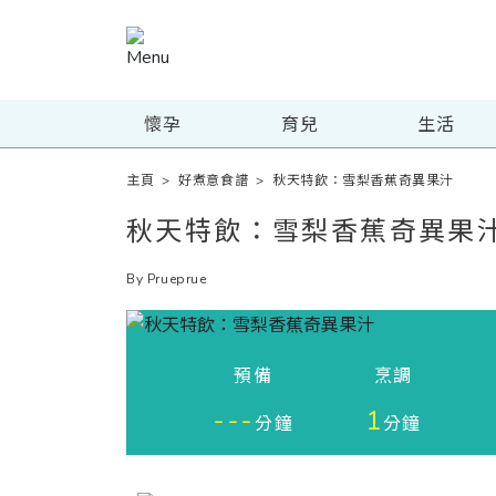
懷孕
育兒
生活
主頁
>
好煮意食譜
>
秋天特飲：雪梨香蕉奇異果汁
秋天特飲：雪梨香蕉奇異果
By Prueprue
預備
烹調
---
1
分鐘
分鐘