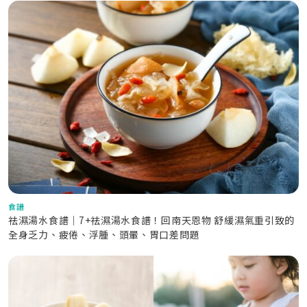
食譜
祛濕湯水食譜｜7+祛濕湯水食譜！回南天恩物 舒緩濕氣重引致的
全身乏力、疲倦、浮腫、頭暈、胃口差問題