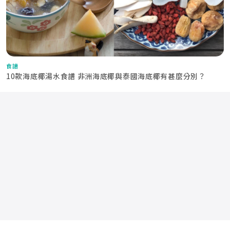
食譜
10款海底椰湯水食譜 非洲海底椰與泰國海底椰有甚麼分別？