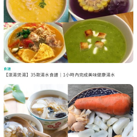
食譜
【滾湯煲湯】35款湯水食譜｜1小時內完成美味健康湯水