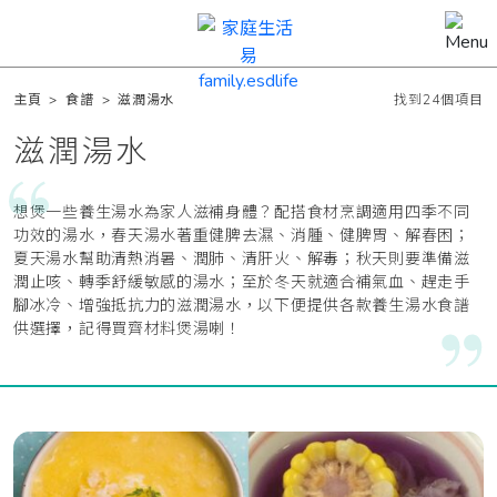
主頁
>
食譜
>
滋潤湯水
找到24個項目
滋潤湯水
想煲一些養生湯水為家人滋補身體？配搭食材烹調適用四季不同
功效的湯水，春天湯水著重健脾去濕、消腫、健脾胃、解春困；
夏天湯水幫助清熱消暑、潤肺、清肝火、解毒；秋天則要準備滋
潤止咳、轉季舒緩敏感的湯水；至於冬天就適合補氣血、趕走手
腳冰冷、增強抵抗力的滋潤湯水，以下便提供各款養生湯水食譜
供選擇，記得買齊材料煲湯喇！