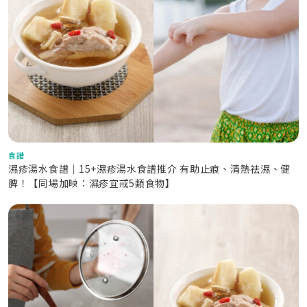
食譜
濕疹湯水食譜｜15+濕疹湯水食譜推介 有助止痕、清熱祛濕、健
脾！【同場加映：濕疹宜戒5類食物】