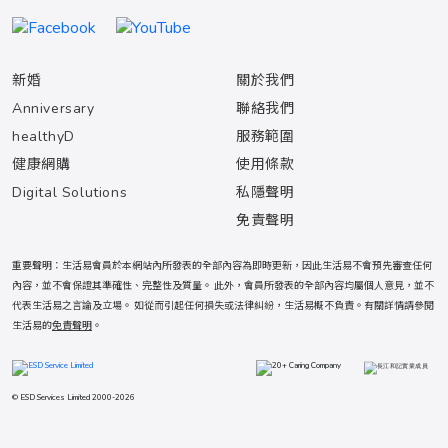
新婚
關於我們
Anniversary
聯絡我們
healthyD
服務範圍
健康網購
使用條款
Digital Solutions
私隱聲明
免責聲明
重要聲明：生活易會員於本網站內所發表的全部內容為即時更新，因此生活易不會預先審查任何
內容，並不會保證其準確性、完整性及質量。 此外，會員所發表的全部內容均屬個人意見，並不
代表生活易之言論及立場。 如從而引起任何損失或法律糾紛，生活易概不負責。有關詳情請參閱
生活易的
免責聲明
。
© ESD Services Limited 2000-2026