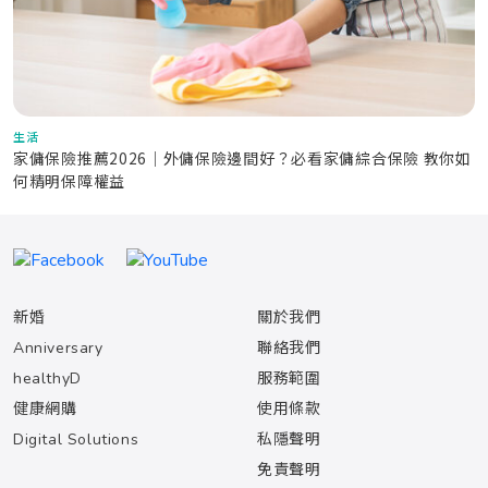
生活
家傭保險推薦2026｜外傭保險邊間好？必看家傭綜合保險 教你如
何精明保障權益
新婚
關於我們
Anniversary
聯絡我們
healthyD
服務範圍
健康網購
使用條款
Digital Solutions
私隱聲明
免責聲明