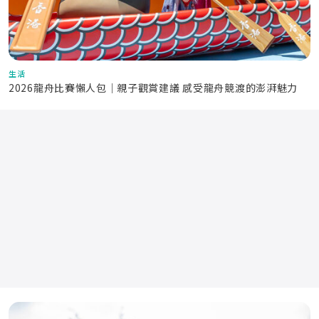
生活
2026龍舟比賽懶人包｜親子觀賞建議 感受龍舟競渡的澎湃魅力