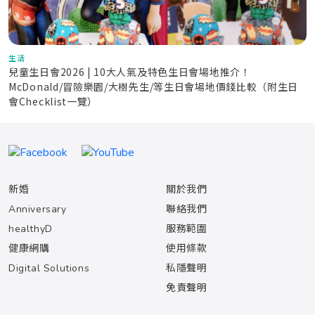
生活
兒童生日會2026 | 10大人氣及特色生日會場地推介！
McDonald/冒險樂園/大樹先生/等生日會場地價錢比較（附生日
會Checklist一覽）
新婚
關於我們
Anniversary
聯絡我們
healthyD
服務範圍
健康網購
使用條款
Digital Solutions
私隱聲明
免責聲明