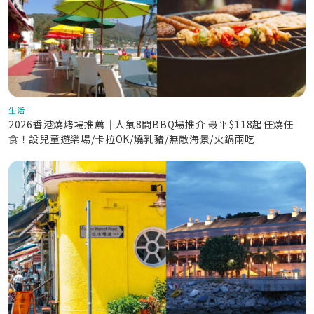
生活
2026香港燒烤場推薦｜人氣8間BBQ場推介 最平$118起任燒任
食！設兒童遊樂場/卡拉OK/燒乳豬/無敵海景/火鍋兩吃