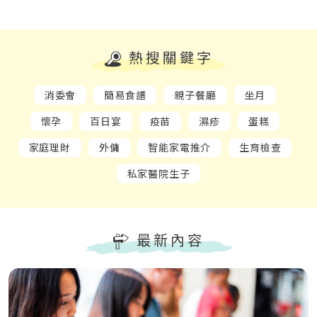
熱搜關鍵字
消委會
簡易食譜
親子餐廳
坐月
懷孕
百日宴
疫苗
濕疹
蛋糕
家庭理財
外傭
智能家電推介
生育檢查
私家醫院生子
最新內容