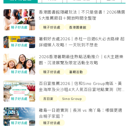
香港圖書館隱藏玩法｜不只是借書！2026精選
5大推薦節目＋開放時間全整理
親子好去處
香港圖書館
親子好去處
暑假好去處2026｜赤柱一日遊6大必去路線 超
詳細懶人攻略！一天玩到不想走
親子好去處
2026香港暑期最佳熱點活動推介｜6大主題樂
園、沉浸展覽及限定活動全攻略
親子好去處
暑期活動
親子好去處
百日宴推薦2026｜信和Sino Group南區、黃
金海岸及尖沙咀4大人氣百日宴地點實測（附
套餐價錢及預約）
百日宴
Sino Group
親子好去處
離島一日遊實測｜長洲 vs 南丫島：哪個更適
合親子家庭？
親子好去處
親子好去處