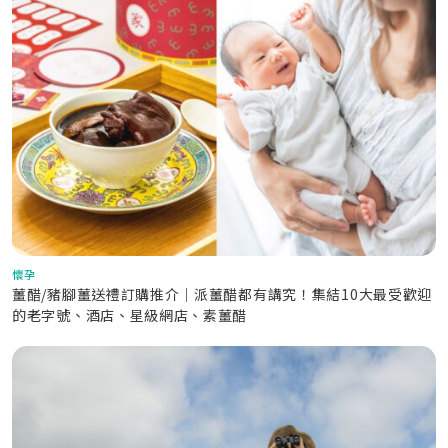
懷孕
薑醋/豬腳薑送禮訂購推介｜派薑醋都有講究！集結10大最受歡迎
的老字號、酒店、星級網店、素薑醋