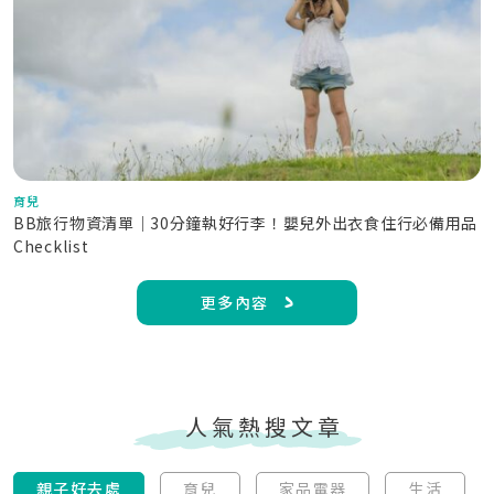
育兒
BB旅行物資清單｜30分鐘執好行李！嬰兒外出衣食住行必備用品
Checklist
更多內容
人氣熱搜文章
親子好去處
育兒
家品電器
生活