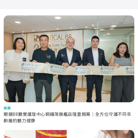
健康
眼鏡88聽覺護理中心銅鑼灣旗艦店隆重開幕｜全方位守護不同年
齡層的聽力健康