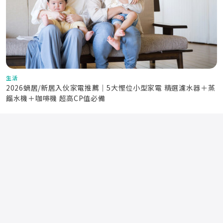
生活
2026蝸居/新居入伙家電推薦｜5大慳位小型家電 精選濾水器＋蒸
餾水機＋咖啡機 超高CP值必備