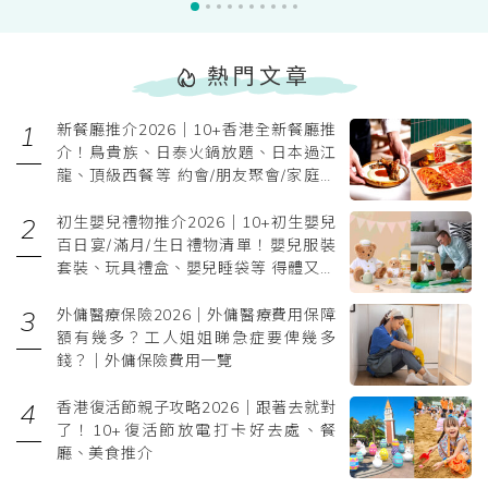
熱門文章
新餐廳推介2026｜10+香港全新餐廳推
介！鳥貴族、日泰火鍋放題、日本過江
龍、頂級西餐等 約會/朋友聚會/家庭聚
餐/慶祝必去
初生嬰兒禮物推介2026｜10+初生嬰兒
百日宴/滿月/生日禮物清單！嬰兒服裝
套裝、玩具禮盒、嬰兒睡袋等 得體又實
用
外傭醫療保險2026｜外傭醫療費用保障
額有幾多？工人姐姐睇急症要俾幾多
錢？｜外傭保險費用一覽
香港復活節親子攻略2026｜跟著去就對
了！10+復活節放電打卡好去處、餐
廳、美食推介