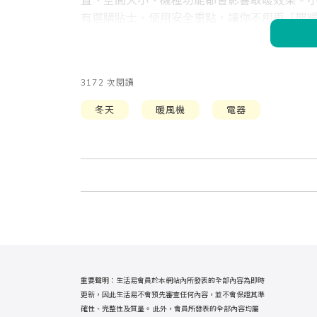
置、空間大小、機種功能都會影響取暖效果。小
有選購貼士、使用安全重點，讓你不用再「開
3172 次閱讀
冬天
暖風機
電器
重要聲明：生活易會員於本網站內所發表的全部內容為即時
更新，因此生活易不會預先審查任何內容，並不會保證其準
確性、完整性及質量。 此外，會員所發表的全部內容均屬