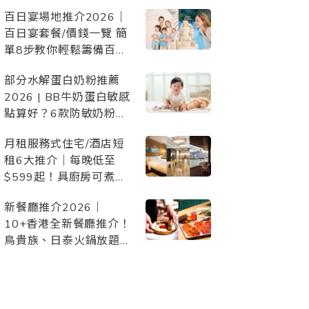
惠、設施配套，與毛孩開
百日宴場地推介2026｜
心Staycation/慶生/度假
百日宴套餐/價錢一覽 簡
單8步教你輕鬆籌備百日
宴！附詳細百日宴
部分水解蛋白奶粉推薦
Checklist 準備清單
2026 | BB牛奶蛋白敏感
點算好？6款防敏奶粉比
較
月租服務式住宅/酒店短
租6大推介｜每晚低至
$599起！具廚房可煮
食、交通方便、景觀開
新餐廳推介2026｜
揚、配套齊備
10+香港全新餐廳推介！
鳥貴族、日泰火鍋放題、
日本過江龍、頂級西餐等
約會/朋友聚會/家庭聚
餐/慶祝必去