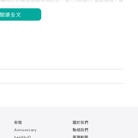
編為你拆解暖風機使用迷思，推介5款高CP值暖風機，還
暖風機都要着羽絨」！
閱讀全文
新婚
關於我們
Anniversary
聯絡我們
healthyD
服務範圍