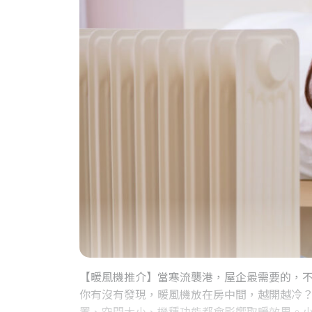
【暖風機推介】當寒流襲港，屋企最需要的，
你有沒有發現，暖風機放在房中間，越開越冷