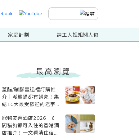
家庭計劃
請工人姐姐懶人包
最高瀏覽
薑醋/豬腳薑送禮訂購推
介｜派薑醋都有講究！集
結10大最受歡迎的老字
號、酒店、星級網店、素
寵物友善酒店2026｜6
薑醋
間貓狗都可入住的香港酒
店推介！一文看清住宿優