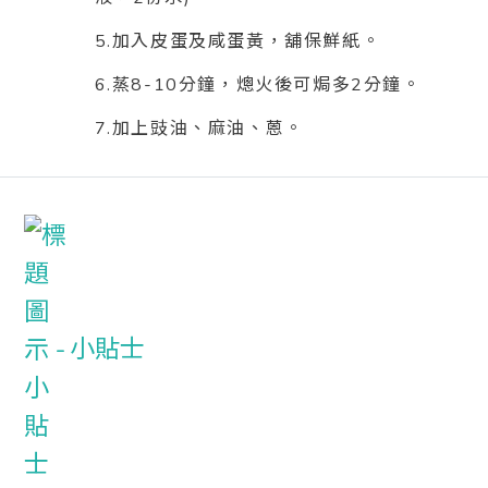
5.加入皮蛋及咸蛋黃，舖保鮮紙。
6.蒸8-10分鐘，熜火後可焗多2分鐘。
7.加上豉油、麻油、蒽。
小貼士