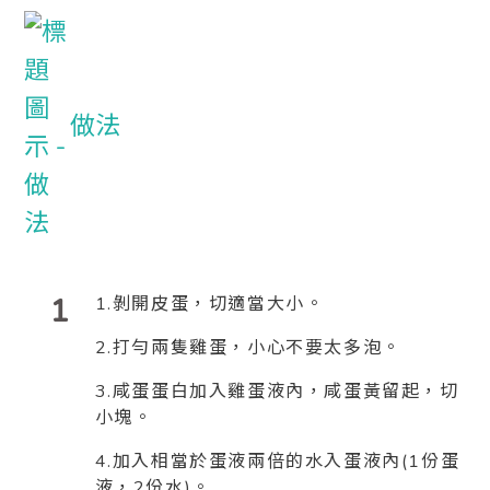
做法
1
1.剝開皮蛋，切適當大小。
2.打勻兩隻雞蛋，小心不要太多泡。
3.咸蛋蛋白加入雞蛋液內，咸蛋黃留起，切
小塊。
4.加入相當於蛋液兩倍的水入蛋液內(1份蛋
液，2份水)。