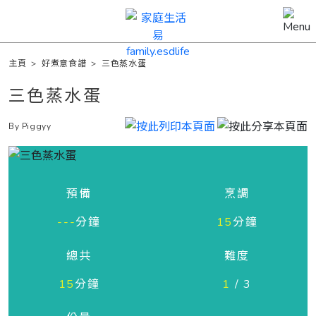
主頁
>
好煮意食譜
>
三色蒸水蛋
三色蒸水蛋
By Piggyy
預備
烹調
---
分鐘
15
分鐘
總共
難度
15
分鐘
1
/ 3