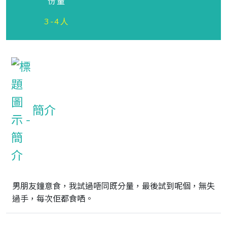
份量
3-4人
簡介
男朋友鐘意食，我試過唔同既分量，最後試到呢個，無失
過手，每次佢都食哂。