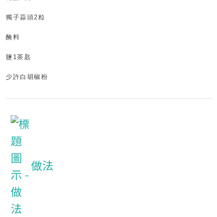
獨子蒜頭
2
粒
醃
料
鹽
1
茶匙
少許白胡椒粉
做法