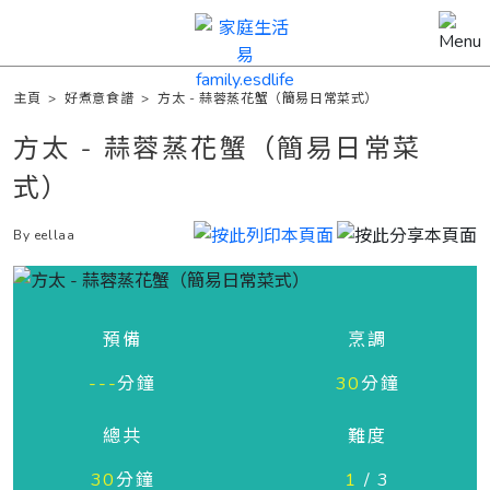
主頁
>
好煮意食譜
>
方太 - 蒜蓉蒸花蟹（簡易日常菜式）
方太 - 蒜蓉蒸花蟹（簡易日常菜
式）
By eellaa
預備
烹調
---
分鐘
30
分鐘
總共
難度
30
分鐘
1
/ 3