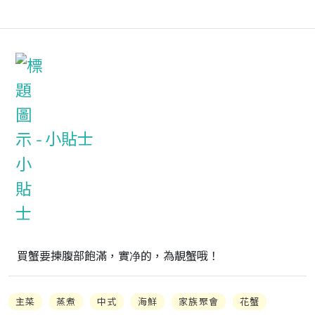
小貼士
買蟹要揀腹部飽滿，實净的，為靚蟹哦！
主菜
蒸煮
中式
海鮮
家族聚會
花蟹