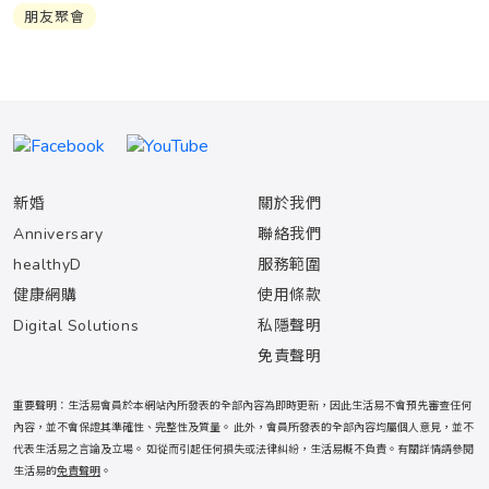
朋友聚會
新婚
關於我們
Anniversary
聯絡我們
healthyD
服務範圍
健康網購
使用條款
Digital Solutions
私隱聲明
免責聲明
重要聲明：生活易會員於本網站內所發表的全部內容為即時更新，因此生活易不會預先審查任何
內容，並不會保證其準確性、完整性及質量。 此外，會員所發表的全部內容均屬個人意見，並不
代表生活易之言論及立場。 如從而引起任何損失或法律糾紛，生活易概不負責。有關詳情請參閱
生活易的
免責聲明
。