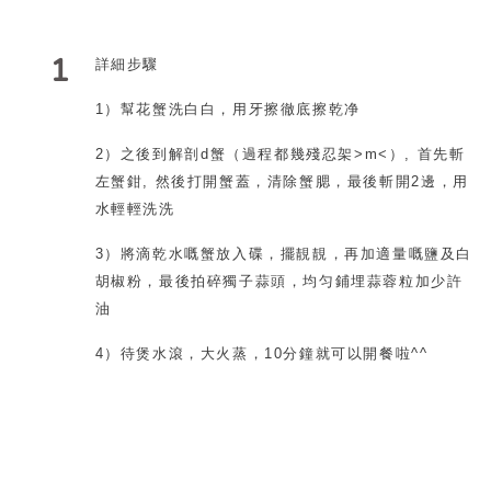
1
詳細步
驟
1
）幫花蟹洗白白，用牙擦徹底擦乾
净
2
）之後到解剖
d
蟹（過程都幾殘忍架
>m<
）
,
首先斬
左蟹鉗
,
然後打開蟹蓋，清除蟹腮，最後斬開
2
邊，用
水輕輕洗
洗
3
）將滴乾水嘅蟹放入碟，擺靚靚，再加適量嘅鹽及白
胡椒粉，最後拍碎獨子蒜頭，均匀鋪埋蒜蓉粒加少許
油
4
）待煲水滾，大火蒸，
10
分鐘就可以開餐啦
^^