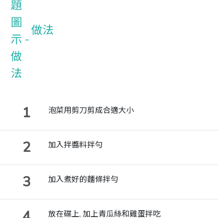
做法
1
泡菜用剪刀剪成合適大小
2
加入拌醬料拌勻
3
加入煮好的麵條拌勻
4
放在碟上, 加上青瓜絲和雞蛋拌吃