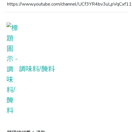
https://www.youtube.com/channel/UCf3YR4bv3uLpVqCxf1
調味料/醃料