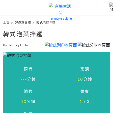
主頁
>
好煮意食譜
>
韓式泡菜拌麵
韓式泡菜拌麵
By HonneyKitchen
預備
烹調
---
分鐘
10
分鐘
總共
難度
10
分鐘
1
/ 3