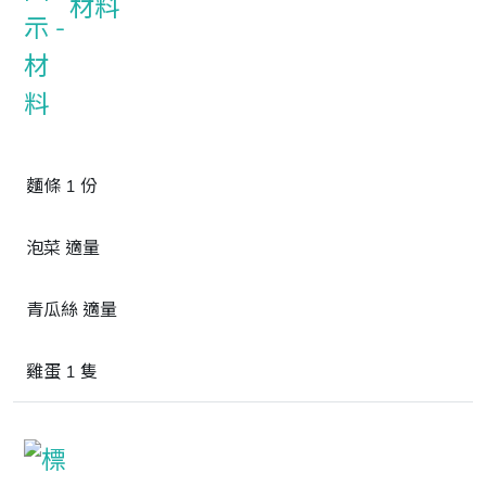
材料
麵條 1 份
泡菜 適量
青瓜絲 適量
雞蛋 1 隻