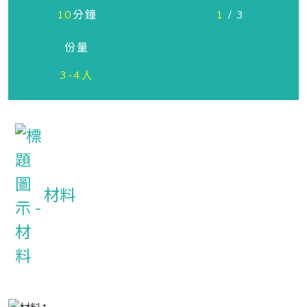
10
分鐘
1
/ 3
份量
3-4人
材料