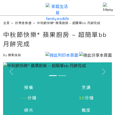
主頁
>
好煮意食譜
>
中秋節快樂* 蘋果廚房 ~ 超簡單bb 月餅完成
中秋節快樂* 蘋果廚房 ~ 超簡單bb
月餅完成
By 蘋果妹妹
Previous
Next
預備
烹調
---
分鐘
10
分鐘
總共
難度