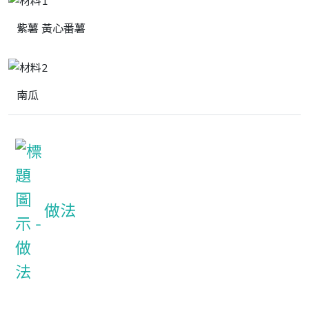
紫薯 黃心番薯
南瓜
做法