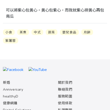
可以將紫心包黃心，黃心包紫心，而我就紫心撈黃心再包
南瓜
小食
蒸煮
中式
蔬菜
嬰兒食品
月餅
紫薯蓉
新婚
關於我們
Anniversary
聯絡我們
healthyD
服務範圍
健康網購
使用條款