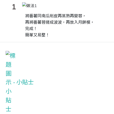
1
將番薯同南瓜削皮再蒸熟再變蓉，
再將番薯蓉搓成波波，再放入月餅模，
完成！
簡單又易整！
小貼士