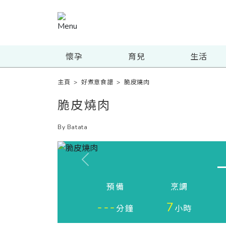
懷孕
育兒
生活
主頁
>
好煮意食譜
>
脆皮燒肉
脆皮燒肉
By Batata
Previous
預備
烹調
---
7
分鐘
小時