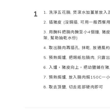
1
1. 洗淨五花腩, 煲滾水加薑蔥
2. 插豬皮 (沒鋼插, 可用一般
3. 用醃料把腩肉醃至小4個鐘, 豬
架, 幫助抽乾水份)
4. 取出腩肉再插孔, 抹乾, 放通風
5. 預熱焗爐, 把錫紙包腩肉, 只露
6. 入爐，豬皮向上，把幼鹽鋪在
7. 預熱焗爐, 放入腩肉焗150C一
8. 取去頂鹽, 切去底部硬肉即可