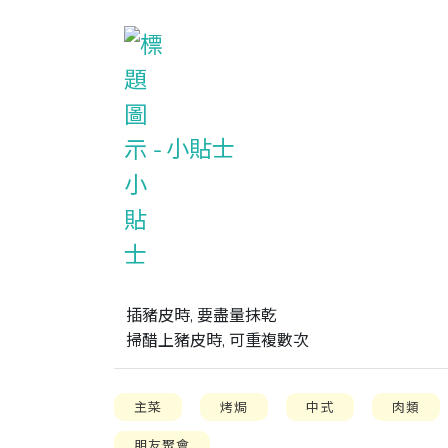
小貼士
插豬皮時, 要盡量抹乾

掃醋上豬皮時, 可重複數次
主菜
烤焗
中式
肉類
朋友聚會