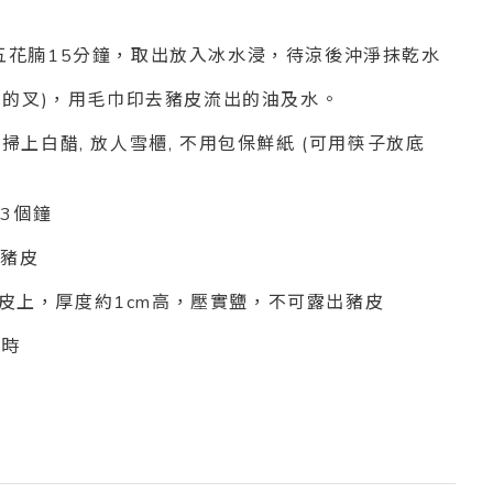
放入五花腩15分鐘，取出放入冰水浸，待涼後沖淨抹乾水
西餐用的叉)，用毛巾印去豬皮流出的油及水。
皮掃上白醋, 放人雪櫃, 不用包保鮮紙 (可用筷子放底
約3個鐘
出豬皮
豬皮上，厚度約1cm高，壓實鹽，不可露出豬皮
小時