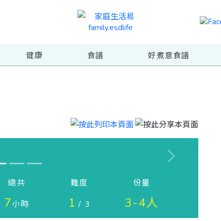
健康
食譜
好煮意食譜
Next
總共
難度
份量
7
1
3-4人
小時
/ 3