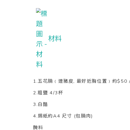
材料
1.五花腩﹙連豬皮, 最好近胸位置﹚約$50 /
2.粗鹽 4/3杯
3.白醋
4.錫紙約A4 尺寸 (包腩肉)
醃料