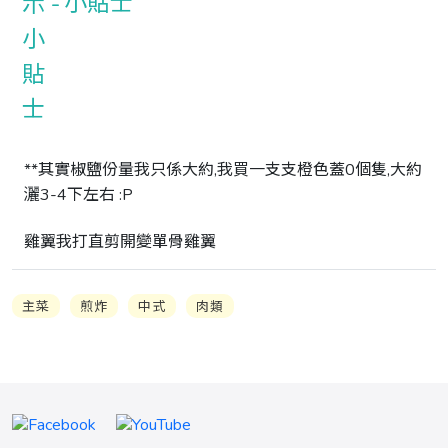
小貼士
**其實椒鹽份量我只係大約,我買一支支橙色蓋0個隻,大約
灑3-4下左右 :P

雞翼我打直剪開變單骨雞翼
主菜
煎炸
中式
肉類