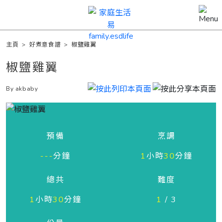
主頁
>
好煮意食譜
>
椒鹽雞翼
椒鹽雞翼
By akbaby
預備
烹調
---
分鐘
1
小時
30
分鐘
總共
難度
1
小時
30
分鐘
1
/ 3