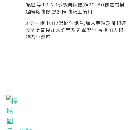
撈起,等10-20秒後再回鑊炸20-30秒左右撈
起隔乾油份,放於隔油紙上備用
3.另一鑊中加2湯匙油燒熱,加入蒜粒及辣椒碎
炒至微黃後加入炸蒜及雞翼兜勻,最後加入椒
鹽兜勻即可