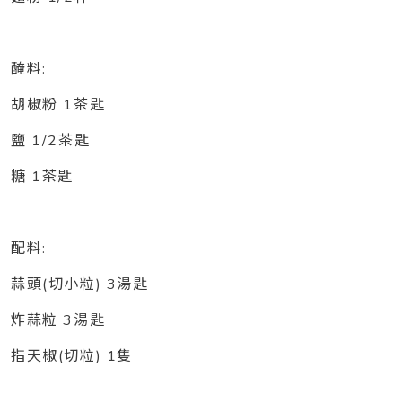
醃料:
胡椒粉 1茶匙
鹽 1/2茶匙
糖 1茶匙
配料:
蒜頭(切小粒) 3湯匙
炸蒜粒 3湯匙
指天椒(切粒) 1隻