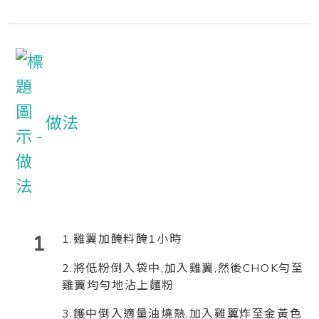
做法
1
1.雞翼加醃料醃1小時
2.將低粉倒入袋中,加入雞翼,然後CHOK勻至
雞翼均勻地沾上麵粉
3.鑊中倒入適量油燒熱,加入雞翼炸至金黃色