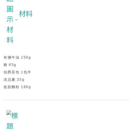
材料
有鹽牛油 150g
糖 65g
伯爵茶包 1包半
淡忌廉 35g
低筋麵粉 180g