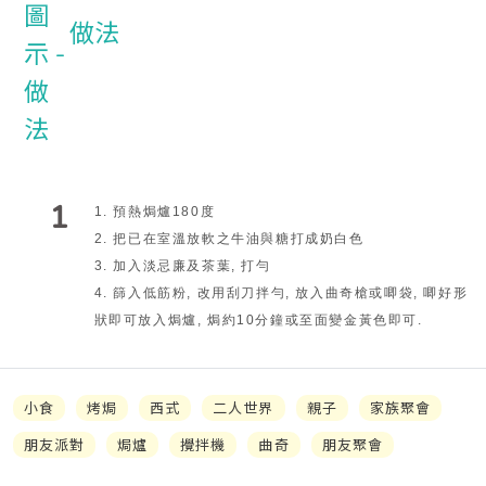
做法
1
1. 預熱焗爐180度
2. 把已在室溫放軟之牛油與糖打成奶白色
3. 加入淡忌廉及茶葉, 打勻
4. 篩入低筋粉, 改用刮刀拌勻, 放入曲奇槍或唧袋, 唧好形
狀即可放入焗爐, 焗約10分鐘或至面變金黃色即可.
小食
烤焗
西式
二人世界
親子
家族聚會
朋友派對
焗爐
攪拌機
曲奇
朋友聚會