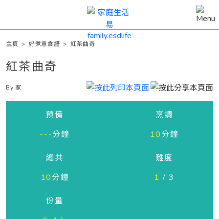
主頁
>
好煮意食譜
>
紅茶曲奇
紅茶曲奇
By 家
預備
烹調
---
分鐘
10
分鐘
總共
難度
10
分鐘
1
/ 3
份量