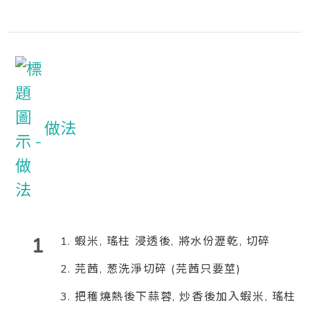
做法
1
1. 蝦米, 瑤柱 浸透後, 將水份瀝乾, 切碎
2. 芫茜, 葱洗淨切碎 (芫茜只要莖)
3. 把穫燒熱後下蒜蓉, 炒香後加入蝦米, 瑤柱