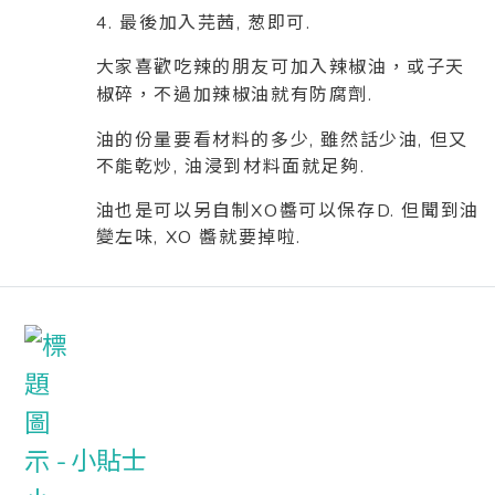
4. 最後加入芫茜, 葱即可.
大家喜歡吃辣的朋友可加入辣椒油，或子天
椒碎，不過加辣椒油就有防腐劑.
油的份量要看材料的多少, 雖然話少油, 但又
不能乾炒, 油浸到材料面就足夠.
油也是可以另自制XO醬可以保存D. 但聞到油
變左味, XO 醬就要掉啦.
小貼士