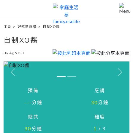
主頁
>
好煮意食譜
>
自制XO醬
自制XO醬
By AgNeS.T
Previous
Next
預備
烹調
---
分鐘
30
分鐘
總共
難度
30
分鐘
1
/ 3