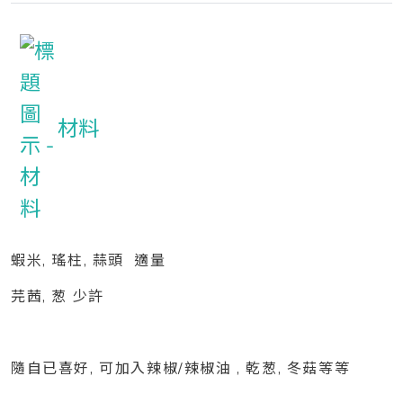
材料
蝦米, 瑤柱, 蒜頭 適量
芫茜, 葱 少許
隨自已喜好, 可加入辣椒/辣椒油 , 乾葱, 冬菇等等