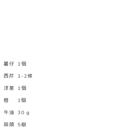
薯仔 1個
西芹 1-2條
洋蔥 1個
橙 1個
牛油 30 g
蒜頭 5瓣