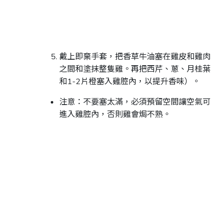
戴上即棄手套，把香草牛油塞在雞皮和雞肉
之間和塗抹整隻雞。再把西芹、蔥、月桂葉
和1-2片橙塞入雞腔內，以提升香味）。
注意：不要塞太滿，必須預留空間讓空氣可
進入雞腔內，否則雞會焗不熟。