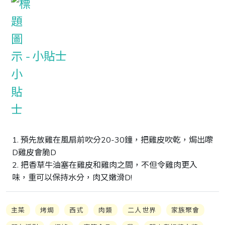
小貼士
1. 預先放雞在風扇前吹分20-30鐘，把雞皮吹乾，焗出嚟
D雞皮會脆D

2. 把香草牛油塞在雞皮和雞肉之間，不但令雞肉更入
味，重可以保持水分，肉又嫩滑D!
主菜
烤焗
西式
肉類
二人世界
家族聚會