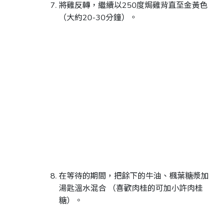
將雞反轉，繼續以250度焗雞背直至金黃色
（大約20-30分鐘）。
在等待的期間，把餘下的牛油、楓葉糖漿加
湯匙溫水混合 （喜歡肉桂的可加小許肉桂
糖）。