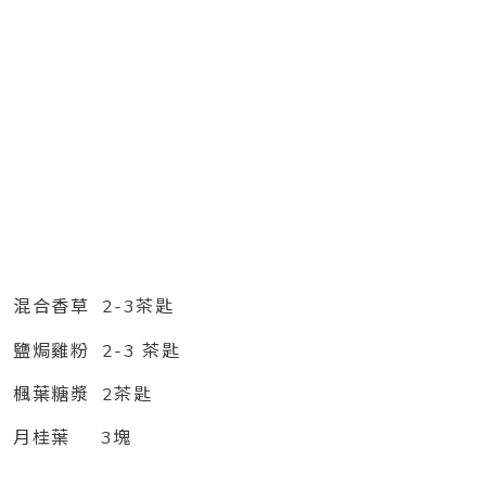
混合香草 2-3茶匙
鹽焗雞粉 2-3 茶匙
楓葉糖漿 2茶匙
月桂葉 3塊