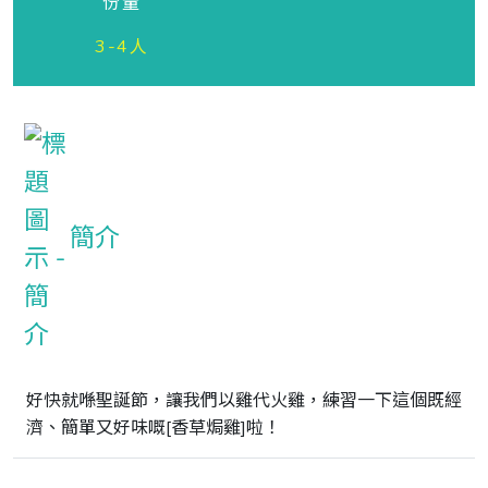
份量
3-4人
簡介
好快就喺聖誕節，讓我們以雞代火雞，練習一下這個既經
濟、簡單又好味嘅[香草焗雞]啦！