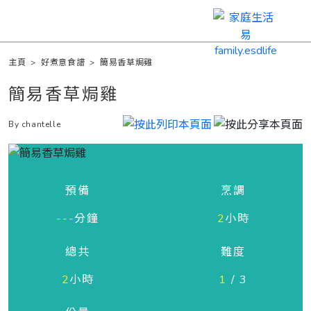
主頁
>
好煮意食譜
>
簡易香草焗雞
簡易香草焗雞
By chantelle
預備
烹調
---
分鐘
2
小時
總共
難度
2
小時
1
/ 3