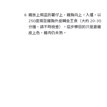
雞放上焗盆的薯仔上，雞胸向上。入爐，以
250度焗至雞胸外皮轉金王食（大約 20-30
分鐘，請不時檢查）。這步驟目的只是要雞
皮上色，雞肉仍未熟。