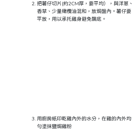
把薯仔切片(約2CM厚，要平均），與洋蔥、
香草、少量橄欖油混和，放焗盤內。薯仔要
平放，用以承托雞身避免黐底。
用廚房紙印乾雞內外的水分，在雞的內外均
勻塗抹鹽焗雞粉