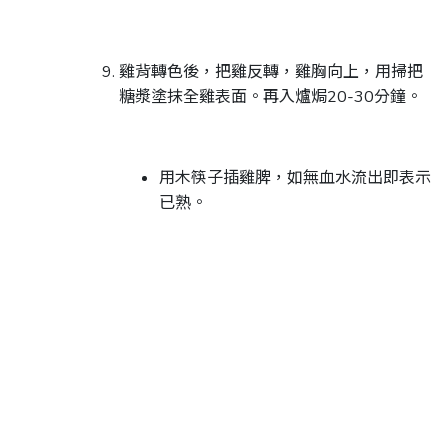
雞背轉色後，把雞反轉，雞胸向上，用掃把
糖漿塗抹全雞表面。再入爐焗20-30分鐘。
用木筷子插雞脾，如無血水流出即表示
已熟。