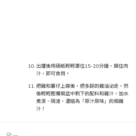
出爐後用碩紙輕輕罩住15-20分鐘，鎖住肉
汁，即可食用。
把雞和薯仔上碟後，把多餘的雞油泌走，然
後輕輕壓爛焗盆中剩下的配料和雞汁，加水
煮滾、隔渣，濃縮為「原汁原味」的焗雞
汁！