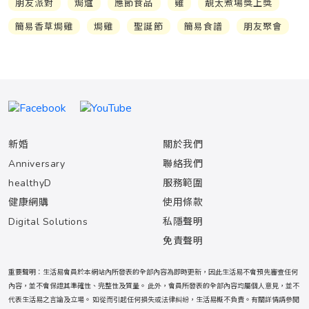
朋友派對
焗爐
應節食品
雞
靚太煮場獎上獎
簡易香草焗雞
焗雞
聖誕節
簡易食譜
朋友聚會
新婚
關於我們
Anniversary
聯絡我們
healthyD
服務範圍
健康網購
使用條款
Digital Solutions
私隱聲明
免責聲明
重要聲明：生活易會員於本網站內所發表的全部內容為即時更新，因此生活易不會預先審查任何
內容，並不會保證其準確性、完整性及質量。 此外，會員所發表的全部內容均屬個人意見，並不
代表生活易之言論及立場。 如從而引起任何損失或法律糾紛，生活易概不負責。有關詳情請參閱