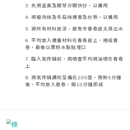
3. 先將韭黃及銀芽分開快炒，以備用
4. 將瘦肉絲及冬菇絲爆香及炒熟，以備用
5. 將所有材料放涼，避免令春卷皮太濕出水
6. 平均放入適量材料在春卷皮上，捲成春
卷，最後以栗粉水黏貼埋口
7. 臨入氣炸鍋前，用噴壺平均將油噴在春卷
上
8. 將氣炸鍋調校至攝氏200度，預熱5分鐘
後，平均放入春卷，焗10分鐘即成