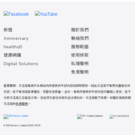
新婚
關於我們
Anniversary
聯絡我們
healthyD
服務範圍
健康網購
使用條款
Digital Solutions
私隱聲明
免責聲明
重要聲明：生活易會員於本網站內所發表的全部內容為即時更新，因此生活易不會預先審查任何
內容，並不會保證其準確性、完整性及質量。 此外，會員所發表的全部內容均屬個人意見，並不
代表生活易之言論及立場。 如從而引起任何損失或法律糾紛，生活易概不負責。有關詳情請參閱
生活易的
免責聲明
。
© ESD Services Limited 2000-2026