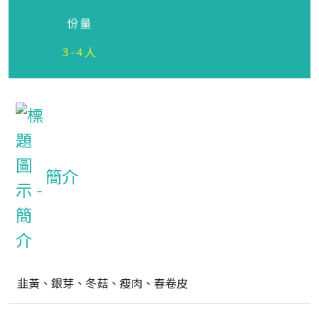
份量
3-4人
簡介
韭黃、銀芽、冬菇、瘦肉、春卷皮