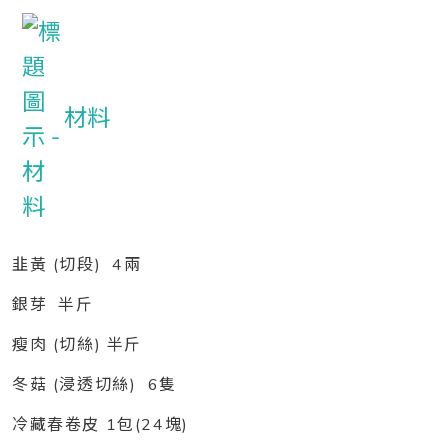
材料
韭黃 (切段) 4兩
銀芽 半斤
瘦肉 (切絲) 半斤
冬菇 (浸透切絲) 6隻
冷藏春卷皮 1包(24塊)