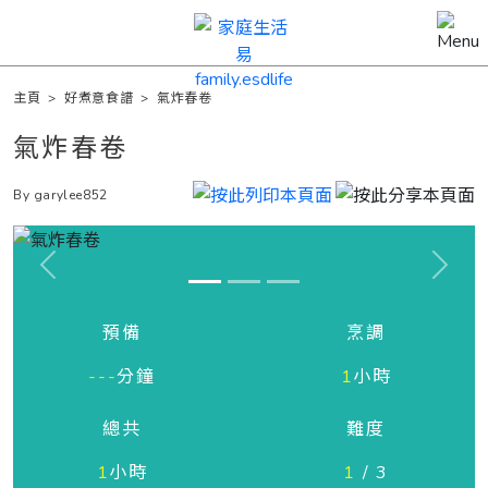
主頁
>
好煮意食譜
>
氣炸春卷
氣炸春卷
By garylee852
Previous
Next
預備
烹調
---
分鐘
1
小時
總共
難度
1
小時
1
/ 3