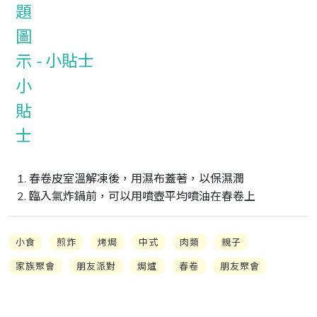
小貼士
1. 春卷皮室溫解凍後，用濕布蓋著，以保濕潤

2. 臨入氣炸鍋前，可以用噴壺平均噴油在春卷上
小食
煎炸
烤焗
中式
肉類
親子
家族聚會
朋友派對
焗爐
春卷
朋友聚會