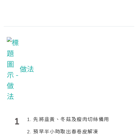
做法
1
1. 先將韭黃、冬菇及瘦肉切絲備用
2. 預早半小時取出春卷皮解凍