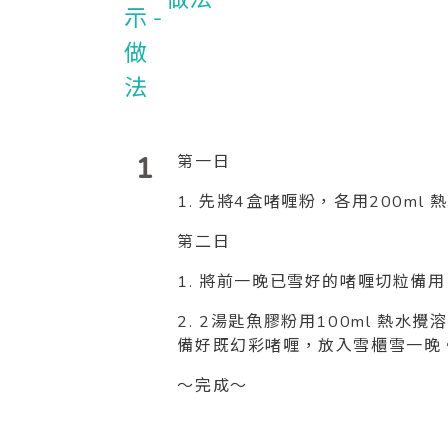
1
第一日
1. 先將4盒啫喱粉，各用200m
第二日
1. 將前一晚已雪好的啫喱切粒備用
2. 2湯匙魚膠粉用100ml 熱
備好既幻彩啫喱，放入雪櫃雪一晚
～完成～