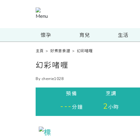
懷孕
育兒
生活
主頁
>
好煮意食譜
>
幻彩啫喱
幻彩啫喱
By cherrie1028
預備
烹調
---
2
分鐘
小時