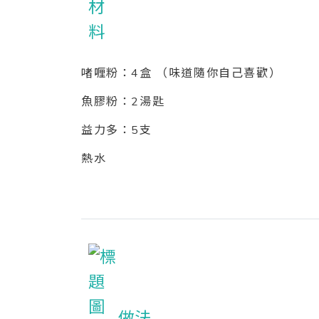
啫喱粉：4盒 （味道隨你自己喜歡）
魚膠粉：2湯匙
益力多：5支
熱水
做法