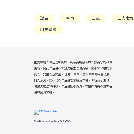
甜品
冷凍
西式
二人世
朋友聚會
重要聲明：生活易會員於本網站內所發表的全部內容為即時
更新，因此生活易不會預先審查任何內容，並不會保證其準
確性、完整性及質量。 此外，會員所發表的全部內容均屬
個人意見，並不代表生活易之言論及立場。 如從而引起任
何損失或法律糾紛，生活易概不負責。有關詳情請參閱生活
易的
免責聲明
。
© ESD Services Limited 2000-2026