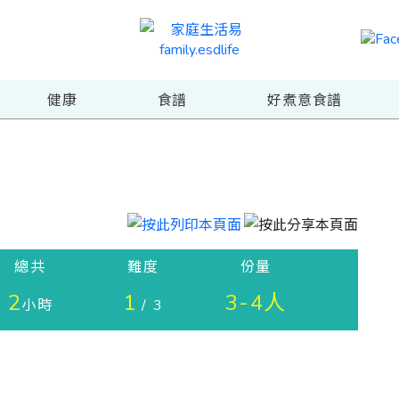
健康
食譜
好煮意食譜
總共
難度
份量
2
1
3-4人
小時
/ 3