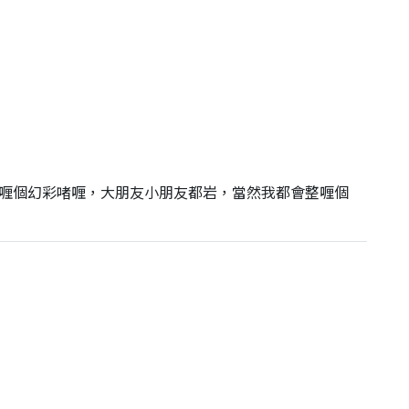
喱個幻彩啫喱，大朋友小朋友都岩，當然我都會整喱個