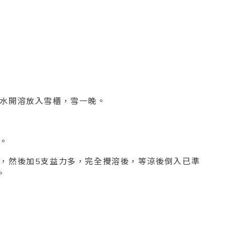
l 熱水開溶放入雪櫃，雪一晚。
。
水攪溶，然後加5支益力多，完全攪溶後，等涼後倒入已準
。