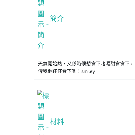
簡介
天氣開始熱，又係時候想食下啫喱甜食食下，
俾我個仔仔食下喇！smiley
材料