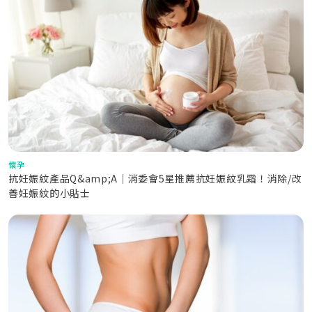
懷孕
抗妊娠紋產品Q&amp;A｜消委會5星推薦抗妊娠紋乳霜！消除/改
善妊娠紋的小貼士