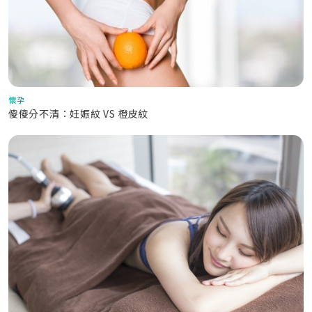
懷孕
傻傻分不清：妊娠紋 VS 橙皮紋