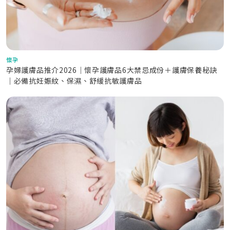
懷孕
孕婦護膚品推介2026｜懷孕護膚品6大禁忌成份＋護膚保養秘訣
｜必備抗妊娠紋、保濕、舒緩抗敏護膚品