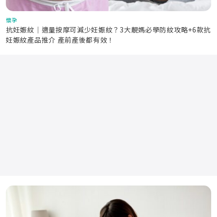
懷孕
抗妊娠紋｜適量按摩可減少妊娠紋？3大靚媽必學防紋攻略+6款抗
妊娠紋產品推介 產前產後都有效！