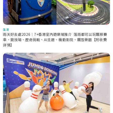
生活
雨天好去處2026｜7+香港室內遊樂場推介 落雨都可以玩飄移賽
車、競技場、歷奇挑戰、AI主題、機動影院、飄雪樂園【附收費
詳情】