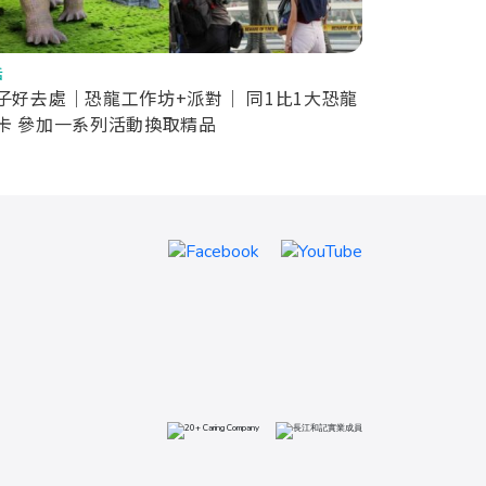
活
子好去處｜恐龍工作坊+派對｜ 同1比1大恐龍
卡 參加一系列活動換取精品