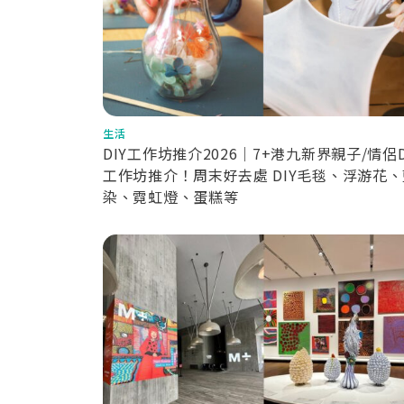
生活
DIY工作坊推介2026｜7+港九新界親子/情侶D
工作坊推介！周末好去處 DIY毛毯、浮游花、
染、霓虹燈、蛋糕等