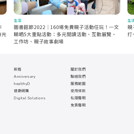
生活
生
作
圖書館節2022｜160場免費親子活動任玩！一文
親
時光
睇晒5大重點活動：多元閱讀活動、互動展覽、
打
工作坊、親子故事劇場
新婚
關於我們
Anniversary
聯絡我們
healthyD
服務範圍
健康網購
使用條款
Digital Solutions
私隱聲明
免責聲明