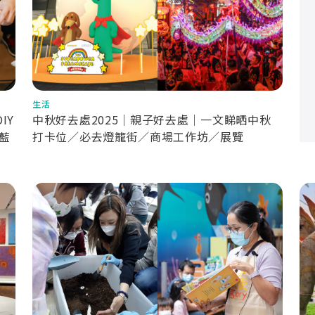
生活
IY
中秋好去處2025｜親子好去處｜一文睇晒中秋
藍
打卡位／必去燈籠街／商場工作坊／展覽