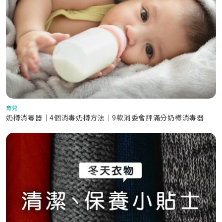
育兒
奶樽消毒器｜4個消毒奶樽方法｜9款消委會評滿分奶樽消毒器