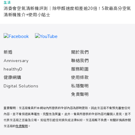
生活
消委會空氣清新機評測｜除甲醛速度相差逾20倍！5款最高分空氣
清新機推介+使用小貼士
新婚
關於我們
Anniversary
聯絡我們
healthyD
服務範圍
健康網購
使用條款
Digital Solutions
私隱聲明
免責聲明
重要聲明：生活易會員於本網站內所發表的全部內容為即時更新，因此生活易不會預先審查任何
內容，並不會保證其準確性、完整性及質量。 此外，會員所發表的全部內容均屬個人意見，並不
代表生活易之言論及立場。 如從而引起任何損失或法律糾紛，生活易概不負責。有關詳情請參閱
生活易的
免責聲明
。