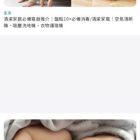
生活
清潔家居必備電器推介｜盤點10+必備消毒/清潔家電｜空氣清新
機、吸塵洗地機、衣物護理機