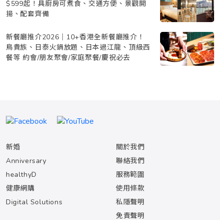
$599起！具廚房可煮食、交通方便、景觀開
揚、配套齊備
新餐廳推介2026｜10+香港全新餐廳推介！
鳥貴族、日泰火鍋放題、日本過江龍、頂級西
餐等 約會/朋友聚會/家庭聚餐/慶祝必去
新婚
關於我們
Anniversary
聯絡我們
healthyD
服務範圍
健康網購
使用條款
Digital Solutions
私隱聲明
免責聲明