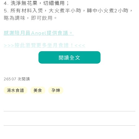
4. 洗淨無花果，切細備用；
5. 所有材料入煲，大火煮半小時，轉中小火煮2小時，
略為調味，即可飲用。
感謝陪月員Angel提供食譜。
>>>按此瀏覽更多坐月食譜！<<<
閱讀全文
26507 次閱讀
湯水食譜
美食
孕婦