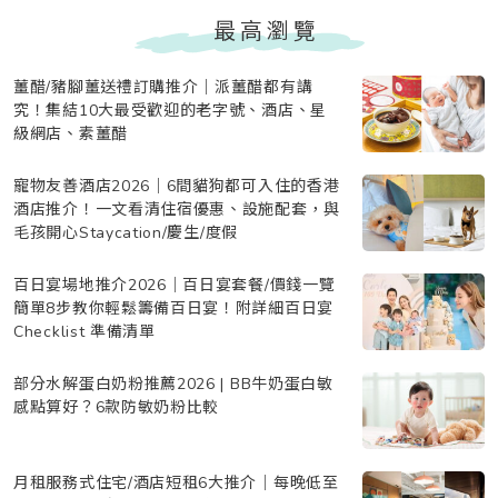
最高瀏覽
薑醋/豬腳薑送禮訂購推介｜派薑醋都有講
究！集結10大最受歡迎的老字號、酒店、星
級網店、素薑醋
寵物友善酒店2026｜6間貓狗都可入住的香港
酒店推介！一文看清住宿優惠、設施配套，與
毛孩開心Staycation/慶生/度假
百日宴場地推介2026｜百日宴套餐/價錢一覽
簡單8步教你輕鬆籌備百日宴！附詳細百日宴
Checklist 準備清單
部分水解蛋白奶粉推薦2026 | BB牛奶蛋白敏
感點算好？6款防敏奶粉比較
月租服務式住宅/酒店短租6大推介｜每晚低至