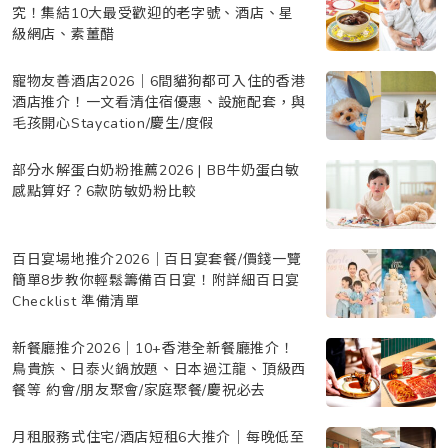
究！集結10大最受歡迎的老字號、酒店、星
級網店、素薑醋
寵物友善酒店2026｜6間貓狗都可入住的香港
酒店推介！一文看清住宿優惠、設施配套，與
毛孩開心Staycation/慶生/度假
部分水解蛋白奶粉推薦2026 | BB牛奶蛋白敏
感點算好？6款防敏奶粉比較
百日宴場地推介2026｜百日宴套餐/價錢一覽
簡單8步教你輕鬆籌備百日宴！附詳細百日宴
Checklist 準備清單
新餐廳推介2026｜10+香港全新餐廳推介！
鳥貴族、日泰火鍋放題、日本過江龍、頂級西
餐等 約會/朋友聚會/家庭聚餐/慶祝必去
月租服務式住宅/酒店短租6大推介｜每晚低至