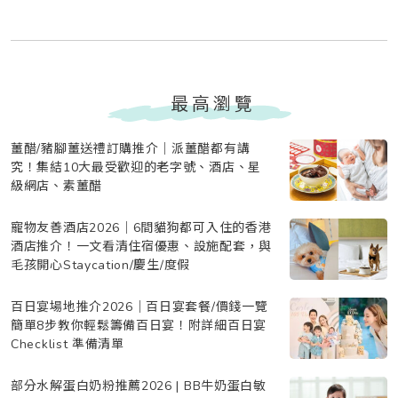
最高瀏覽
薑醋/豬腳薑送禮訂購推介｜派薑醋都有講
究！集結10大最受歡迎的老字號、酒店、星
級網店、素薑醋
寵物友善酒店2026｜6間貓狗都可入住的香港
酒店推介！一文看清住宿優惠、設施配套，與
毛孩開心Staycation/慶生/度假
百日宴場地推介2026｜百日宴套餐/價錢一覽
簡單8步教你輕鬆籌備百日宴！附詳細百日宴
Checklist 準備清單
部分水解蛋白奶粉推薦2026 | BB牛奶蛋白敏