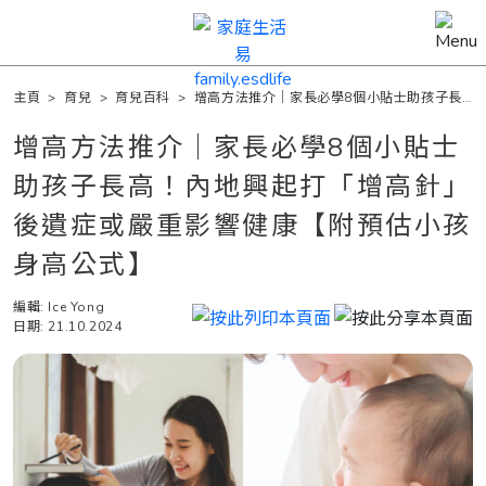
主頁
>
育兒
>
育兒百科
>
增高方法推介｜家長必學8個小貼士助孩子長
高！內地興起打「增高針」 後遺症或嚴重影響健康【附預估小孩身高公式】
增高方法推介｜家長必學8個小貼士
助孩子長高！內地興起打「增高針」
後遺症或嚴重影響健康【附預估小孩
身高公式】
編輯: Ice Yong
日期: 21.10.2024