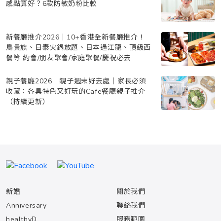
感點算好？6款防敏奶粉比較
新餐廳推介2026｜10+香港全新餐廳推介！
鳥貴族、日泰火鍋放題、日本過江龍、頂級西
餐等 約會/朋友聚會/家庭聚餐/慶祝必去
親子餐廳2026｜親子週末好去處｜家長必須
收藏：各具特色又好玩的Cafe餐廳親子推介
（持續更新）
新婚
關於我們
Anniversary
聯絡我們
healthyD
服務範圍