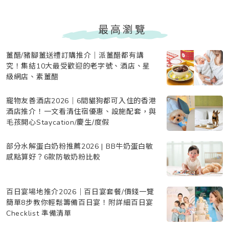
最高瀏覽
薑醋/豬腳薑送禮訂購推介｜派薑醋都有講
究！集結10大最受歡迎的老字號、酒店、星
級網店、素薑醋
寵物友善酒店2026｜6間貓狗都可入住的香港
酒店推介！一文看清住宿優惠、設施配套，與
毛孩開心Staycation/慶生/度假
部分水解蛋白奶粉推薦2026 | BB牛奶蛋白敏
感點算好？6款防敏奶粉比較
百日宴場地推介2026｜百日宴套餐/價錢一覽
簡單8步教你輕鬆籌備百日宴！附詳細百日宴
Checklist 準備清單