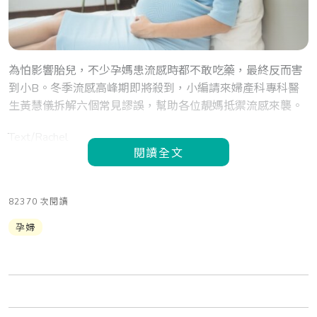
為怕影響胎兒，不少孕媽患流感時都不敢吃藥，最終反而害
到小B。冬季流感高峰期即將殺到，小編請來婦產科專科醫
生黃慧儀拆解六個常見謬誤，幫助各位靚媽抵禦流感來襲。
Text/Rachel
閱讀全文
82370 次閱讀
孕婦