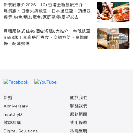
新餐廳推介2026｜10+香港全新餐廳推介！
鳥貴族、日泰火鍋放題、日本過江龍、頂級西
餐等 約會/朋友聚會/家庭聚餐/慶祝必去
月租服務式住宅/酒店短租6大推介｜每晚低至
$599起！具廚房可煮食、交通方便、景觀開
揚、配套齊備
新婚
關於我們
Anniversary
聯絡我們
healthyD
服務範圍
健康網購
使用條款
Digital Solutions
私隱聲明