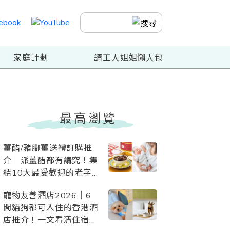
家庭計劃
請工人姐姐懶人包
最高瀏覽
薑醋/豬腳薑送禮訂購推
介｜派薑醋都有講究！集
結10大最受歡迎的老字
號、酒店、星級網店、素
寵物友善酒店2026｜6
薑醋
間貓狗都可入住的香港酒
店推介！一文看清住宿優