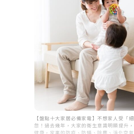
【盤點十大家居必備家電】不想家人受「
忽！過去幾年，大家的衛生意識明顯提升
健康，家裏的防疫、防蟎、除塵、淨化空