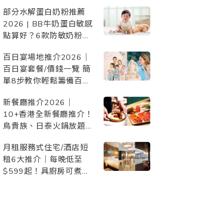
惠、設施配套，與毛孩開
部分水解蛋白奶粉推薦
心Staycation/慶生/度假
2026 | BB牛奶蛋白敏感
點算好？6款防敏奶粉比
較
百日宴場地推介2026｜
百日宴套餐/價錢一覽 簡
單8步教你輕鬆籌備百日
宴！附詳細百日宴
新餐廳推介2026｜
Checklist 準備清單
10+香港全新餐廳推介！
鳥貴族、日泰火鍋放題、
日本過江龍、頂級西餐等
月租服務式住宅/酒店短
約會/朋友聚會/家庭聚
租6大推介｜每晚低至
餐/慶祝必去
$599起！具廚房可煮
食、交通方便、景觀開
揚、配套齊備