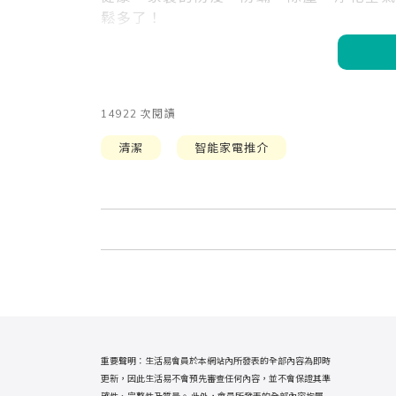
鬆多了！
14922 次閱讀
清潔
智能家電推介
重要聲明：生活易會員於本網站內所發表的全部內容為即時
更新，因此生活易不會預先審查任何內容，並不會保證其準
確性、完整性及質量。 此外，會員所發表的全部內容均屬