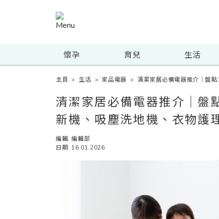
懷孕
育兒
生活
主頁
>
生活
>
家品電器
>
清潔家居必備電器推介｜盤點
清潔家居必備電器推介｜盤點
新機、吸塵洗地機、衣物護
編輯: 編輯部
日期: 16.01.2026