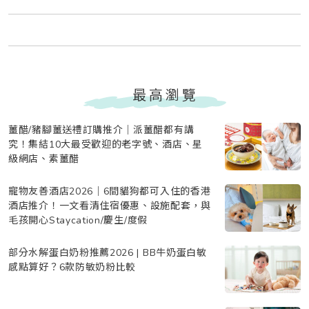
最高瀏覽
薑醋/豬腳薑送禮訂購推介｜派薑醋都有講
究！集結10大最受歡迎的老字號、酒店、星
級網店、素薑醋
寵物友善酒店2026｜6間貓狗都可入住的香港
酒店推介！一文看清住宿優惠、設施配套，與
毛孩開心Staycation/慶生/度假
部分水解蛋白奶粉推薦2026 | BB牛奶蛋白敏
感點算好？6款防敏奶粉比較