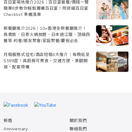
百日宴場地推介2026｜百日宴套餐/價錢一覽
簡單8步教你輕鬆籌備百日宴！附詳細百日宴
Checklist 準備清單
新餐廳推介2026｜10+香港全新餐廳推介！
鳥貴族、日泰火鍋放題、日本過江龍、頂級西
餐等 約會/朋友聚會/家庭聚餐/慶祝必去
月租服務式住宅/酒店短租6大推介｜每晚低至
$599起！具廚房可煮食、交通方便、景觀開
揚、配套齊備
新婚
關於我們
Anniversary
聯絡我們