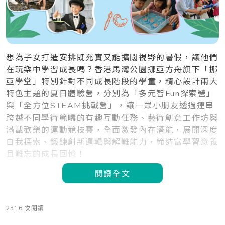
想為子女打造安排既充實又能擴闊視野的暑假，讓他們
在玩樂中學習成長嗎？香港馬灣公園挪亞方舟旗下「挪
亞學堂」特別針對不同成長階段的學童，精心設計兩大
特色主題的夏日體驗營，分別為「多元智Fun探索營」
與「全方位STEAM挑戰營」，讓一眾小朋友透過連串
跨越不同學術範疇的有趣互動任務、藝術創意工作坊與
滿載歡樂的運動競技賽，全面激發內在潛能，展開深度
自我探索、鍛鍊創新邏輯與解難能力，締造富學習意義
且難忘的成長回憶！
閱讀全文
2516 次閱讀