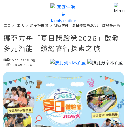
主頁
>
生活
>
親子好去處
>
挪亞方舟「夏日體驗營2026」啟發多元潛
能 繽紛睿智探索之旅
挪亞方舟「夏日體驗營2026」啟發
多元潛能 繽紛睿智探索之旅
編輯: venuscheung
日期: 28.05.2026