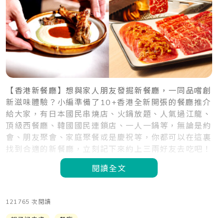
【香港新餐廳】想與家人朋友發掘新餐廳，一同品嚐創
新滋味體驗？小編準備了10+香港全新開張的餐廳推介
給大家，有日本國民串燒店、火鍋放題、人氣過江龍、
頂級西餐廳、韓國國民連鎖店、一人一鍋等，無論是約
會、朋友聚會、家庭聚餐或是慶祝等，你都可以在這裏
找到合適的新餐廳，立刻記下來約上三兩好友去吃吧！
閱讀全文
121765 次閱讀