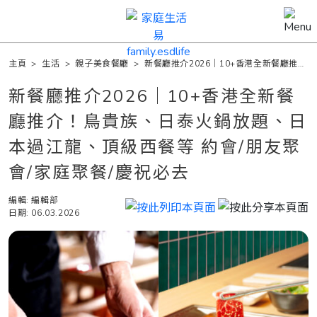
主頁
>
生活
>
親子美食餐廳
>
新餐廳推介2026｜10+香港全新餐廳推
介！鳥貴族、日泰火鍋放題、日本過江龍、頂級西餐等 約會/朋友聚會/家庭
聚餐/慶祝必去
新餐廳推介2026｜10+香港全新餐
廳推介！鳥貴族、日泰火鍋放題、日
本過江龍、頂級西餐等 約會/朋友聚
會/家庭聚餐/慶祝必去
編輯: 編輯部
日期: 06.03.2026