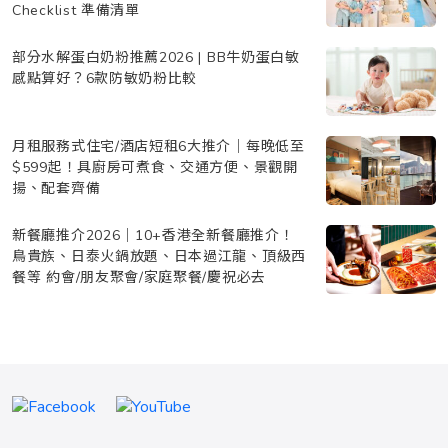
Checklist 準備清單
部分水解蛋白奶粉推薦2026 | BB牛奶蛋白敏
感點算好？6款防敏奶粉比較
月租服務式住宅/酒店短租6大推介｜每晚低至
$599起！具廚房可煮食、交通方便、景觀開
揚、配套齊備
新餐廳推介2026｜10+香港全新餐廳推介！
鳥貴族、日泰火鍋放題、日本過江龍、頂級西
餐等 約會/朋友聚會/家庭聚餐/慶祝必去