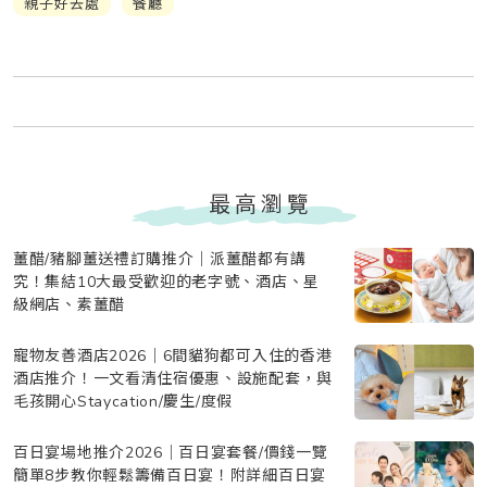
親子好去處
餐廳
最高瀏覽
薑醋/豬腳薑送禮訂購推介｜派薑醋都有講
究！集結10大最受歡迎的老字號、酒店、星
級網店、素薑醋
寵物友善酒店2026｜6間貓狗都可入住的香港
酒店推介！一文看清住宿優惠、設施配套，與
毛孩開心Staycation/慶生/度假
百日宴場地推介2026｜百日宴套餐/價錢一覽
簡單8步教你輕鬆籌備百日宴！附詳細百日宴