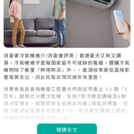
消委會冷氣機推介/消委會評測｜香港夏天又熱又潮
濕，冷氣機幾乎是每個家庭不可或缺的電器。選購冷氣
機時除了著重「夠唔夠涼」外，，能源效率高低直接影
響電費支出，因此耗電表現同樣非常重要！
消費者委員會與機電工程署合作測試市面上 13 款「1
匹半」變頻式分體冷氣機，包括7款冷暖空調機及6款
淨冷型樣本，發現即使全部樣本均獲1級能源標籤，但
製冷能源效率最多可相差33%，而冷暖空調機之間的
供暖能源效率差距亦達14%！
閱讀全文