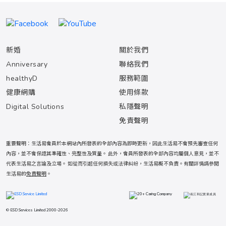
新婚
關於我們
Anniversary
聯絡我們
healthyD
服務範圍
健康網購
使用條款
Digital Solutions
私隱聲明
免責聲明
重要聲明：生活易會員於本網站內所發表的全部內容為即時更新，因此生活易不會預先審查任何
內容，並不會保證其準確性、完整性及質量。 此外，會員所發表的全部內容均屬個人意見，並不
代表生活易之言論及立場。 如從而引起任何損失或法律糾紛，生活易概不負責。有關詳情請參閱
生活易的
免責聲明
。
© ESD Services Limited 2000-2026