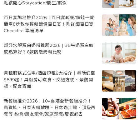
毛孩開心Staycation/慶生/度假
百日宴場地推介2026｜百日宴套餐/價錢一覽
簡單8步教你輕鬆籌備百日宴！附詳細百日宴
Checklist 準備清單
部分水解蛋白奶粉推薦2026 | BB牛奶蛋白敏
感點算好？6款防敏奶粉比較
月租服務式住宅/酒店短租6大推介｜每晚低至
$599起！具廚房可煮食、交通方便、景觀開
揚、配套齊備
新餐廳推介2026｜10+香港全新餐廳推介！
鳥貴族、日泰火鍋放題、日本過江龍、頂級西
餐等 約會/朋友聚會/家庭聚餐/慶祝必去