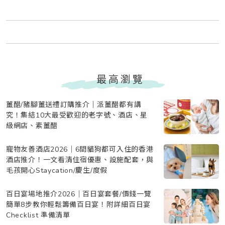
最高瀏覽
薑醋/豬腳薑送禮訂購推介｜派薑醋都有講
究！集結10大最受歡迎的老字號、酒店、星
級網店、素薑醋
寵物友善酒店2026｜6間貓狗都可入住的香港
酒店推介！一文看清住宿優惠、設施配套，與
毛孩開心Staycation/慶生/度假
百日宴場地推介2026｜百日宴套餐/價錢一覽
簡單8步教你輕鬆籌備百日宴！附詳細百日宴
Checklist 準備清單