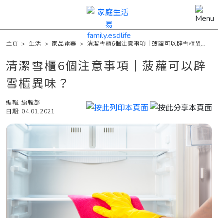
主頁
>
生活
>
家品電器
>
清潔雪櫃6個注意事項｜菠蘿可以辟雪櫃異
味？
清潔雪櫃6個注意事項｜菠蘿可以辟
雪櫃異味？
編輯: 編輯部
日期: 04.01.2021