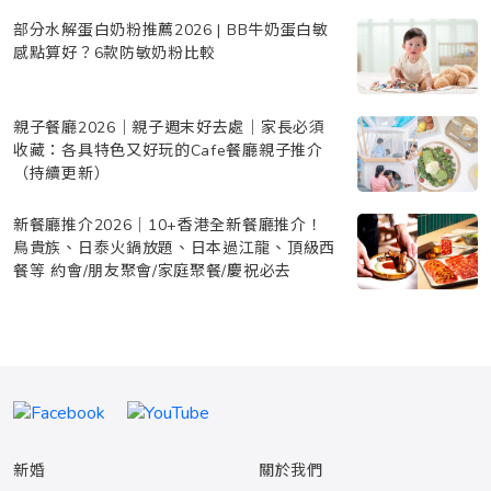
部分水解蛋白奶粉推薦2026 | BB牛奶蛋白敏
感點算好？6款防敏奶粉比較
親子餐廳2026｜親子週末好去處｜家長必須
收藏：各具特色又好玩的Cafe餐廳親子推介
（持續更新）
新餐廳推介2026｜10+香港全新餐廳推介！
鳥貴族、日泰火鍋放題、日本過江龍、頂級西
餐等 約會/朋友聚會/家庭聚餐/慶祝必去
新婚
關於我們