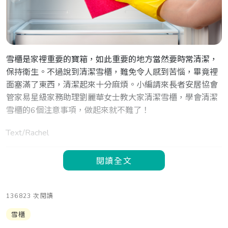
雪櫃是家裡重要的寶箱，如此重要的地方當然要時常清潔，
保持衛生。不過說到清潔雪櫃，難免令人感到苦惱，畢竟裡
面塞滿了東西，清潔起來十分麻煩。小編請來長者安居協會
管家易星級家務助理劉麗華女士教大家清潔雪櫃，學會清潔
雪櫃的6個注意事項，做起來就不難了！
Text/Rachel
閱讀全文
136823 次閱讀
雪櫃