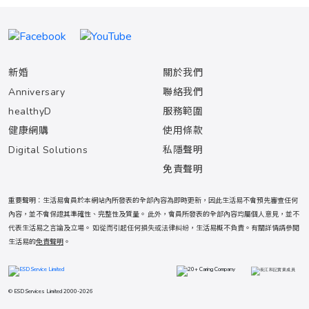
新婚
關於我們
Anniversary
聯絡我們
healthyD
服務範圍
健康網購
使用條款
Digital Solutions
私隱聲明
免責聲明
重要聲明：生活易會員於本網站內所發表的全部內容為即時更新，因此生活易不會預先審查任何
內容，並不會保證其準確性、完整性及質量。 此外，會員所發表的全部內容均屬個人意見，並不
代表生活易之言論及立場。 如從而引起任何損失或法律糾紛，生活易概不負責。有關詳情請參閱
生活易的
免責聲明
。
© ESD Services Limited 2000-2026