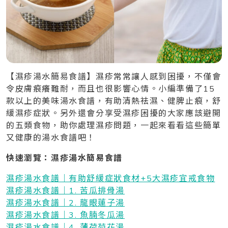
【濕疹湯水簡易食譜】濕疹常常讓人感到困擾，不僅會
令皮膚痕癢難耐，而且也很影響心情。小編準備了15
款以上的美味湯水食譜，有助清熱祛濕、健脾止痕，舒
緩濕疹症狀。另外還會分享受濕疹困擾的大家應該避開
的五類食物，助你處理濕疹問題，一起來看看這些簡單
又健康的湯水食譜吧！
快速瀏覽：濕疹湯水簡易食譜
濕疹湯水食譜｜有助舒緩症狀食材+5大濕疹宜戒食物
濕疹湯水食譜｜1. 苦瓜排骨湯
濕疹湯水食譜｜2. 龍眼蓮子湯
濕疹湯水食譜｜3. 魚腩冬瓜湯
濕疹湯水食譜｜4. 薄荷菊花湯