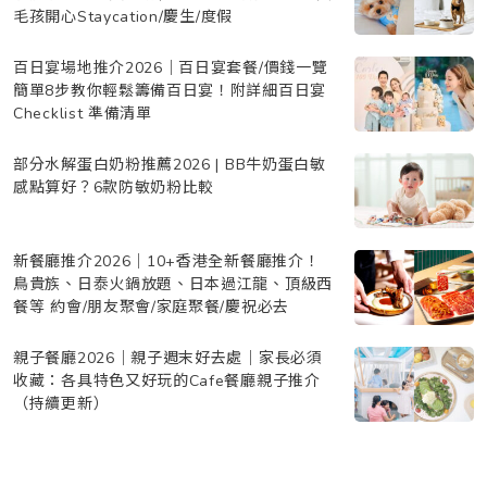
毛孩開心Staycation/慶生/度假
百日宴場地推介2026｜百日宴套餐/價錢一覽
簡單8步教你輕鬆籌備百日宴！附詳細百日宴
Checklist 準備清單
部分水解蛋白奶粉推薦2026 | BB牛奶蛋白敏
感點算好？6款防敏奶粉比較
新餐廳推介2026｜10+香港全新餐廳推介！
鳥貴族、日泰火鍋放題、日本過江龍、頂級西
餐等 約會/朋友聚會/家庭聚餐/慶祝必去
親子餐廳2026｜親子週末好去處｜家長必須
收藏：各具特色又好玩的Cafe餐廳親子推介
（持續更新）