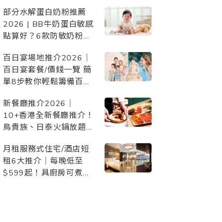
惠、設施配套，與毛孩開
部分水解蛋白奶粉推薦
心Staycation/慶生/度假
2026 | BB牛奶蛋白敏感
點算好？6款防敏奶粉比
較
百日宴場地推介2026｜
百日宴套餐/價錢一覽 簡
單8步教你輕鬆籌備百日
宴！附詳細百日宴
新餐廳推介2026｜
Checklist 準備清單
10+香港全新餐廳推介！
鳥貴族、日泰火鍋放題、
日本過江龍、頂級西餐等
月租服務式住宅/酒店短
約會/朋友聚會/家庭聚
租6大推介｜每晚低至
餐/慶祝必去
$599起！具廚房可煮
食、交通方便、景觀開
揚、配套齊備