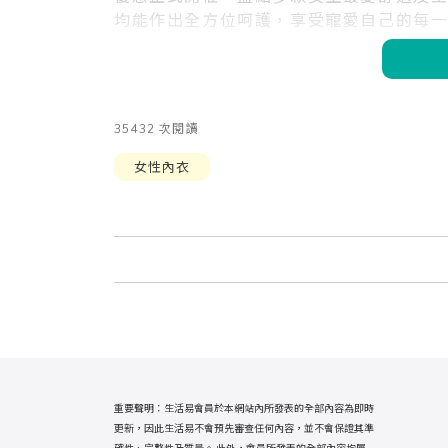
均能作出全方位呵護，享受寵愛自己的每
35432 次閱讀
女性內衣
重要聲明：生活易會員於本網站內所發表的全部內容為即時
更新，因此生活易不會預先審查任何內容，並不會保證其準
確性、完整性及質量。 此外，會員所發表的全部內容均屬