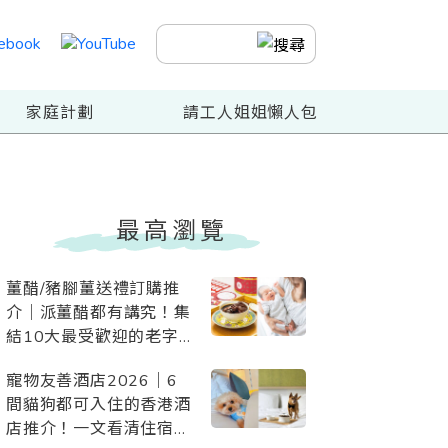
家庭計劃
請工人姐姐懶人包
最高瀏覽
薑醋/豬腳薑送禮訂購推
介｜派薑醋都有講究！集
結10大最受歡迎的老字
號、酒店、星級網店、素
寵物友善酒店2026｜6
薑醋
間貓狗都可入住的香港酒
店推介！一文看清住宿優