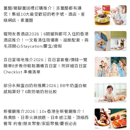
薑醋/豬腳薑送禮訂購推介｜派薑醋都有講
究！集結10大最受歡迎的老字號、酒店、星
級網店、素薑醋
寵物友善酒店2026｜6間貓狗都可入住的香港
酒店推介！一文看清住宿優惠、設施配套，與
毛孩開心Staycation/慶生/度假
百日宴場地推介2026｜百日宴套餐/價錢一覽
簡單8步教你輕鬆籌備百日宴！附詳細百日宴
Checklist 準備清單
部分水解蛋白奶粉推薦2026 | BB牛奶蛋白敏
感點算好？6款防敏奶粉比較
新餐廳推介2026｜10+香港全新餐廳推介！
鳥貴族、日泰火鍋放題、日本過江龍、頂級西
餐等 約會/朋友聚會/家庭聚餐/慶祝必去