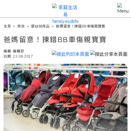
主頁
>
育兒
>
嬰幼兒用品
>
爸媽留意！揀錯BB車傷親寶寶
爸媽留意！揀錯BB車傷親寶寶
編輯: 編輯部
日期: 23.08.2017