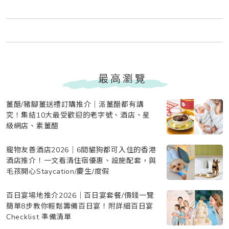
最高瀏覽
薑醋/豬腳薑送禮訂購推介｜派薑醋都有講
究！集結10大最受歡迎的老字號、酒店、星
級網店、素薑醋
寵物友善酒店2026｜6間貓狗都可入住的香港
酒店推介！一文看清住宿優惠、設施配套，與
毛孩開心Staycation/慶生/度假
百日宴場地推介2026｜百日宴套餐/價錢一覽
簡單8步教你輕鬆籌備百日宴！附詳細百日宴
Checklist 準備清單