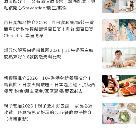
酒店推介！一文看清住宿優惠、設施配套，與
毛孩開心Staycation/慶生/度假
百日宴場地推介2026｜百日宴套餐/價錢一覽
簡單8步教你輕鬆籌備百日宴！附詳細百日宴
Checklist 準備清單
部分水解蛋白奶粉推薦2026 | BB牛奶蛋白敏
感點算好？6款防敏奶粉比較
新餐廳推介2026｜10+香港全新餐廳推介！
鳥貴族、日泰火鍋放題、日本過江龍、頂級西
餐等 約會/朋友聚會/家庭聚餐/慶祝必去
親子餐廳2026｜親子週末好去處｜家長必須
收藏：各具特色又好玩的Cafe餐廳親子推介
（持續更新）