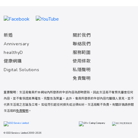
新婚
關於我們
Anniversary
聯絡我們
healthyD
服務範圍
健康網購
使用條款
Digital Solutions
私隱聲明
免責聲明
重要聲明：生活易會員於本網站內所發表的全部內容為即時更新，因此生活易不會預先審查任何
內容，並不會保證其準確性、完整性及質量。 此外，會員所發表的全部內容均屬個人意見，並不
代表生活易之言論及立場。 如從而引起任何損失或法律糾紛，生活易概不負責。有關詳情請參閱
生活易的
免責聲明
。
© ESD Services Limited 2000-2026