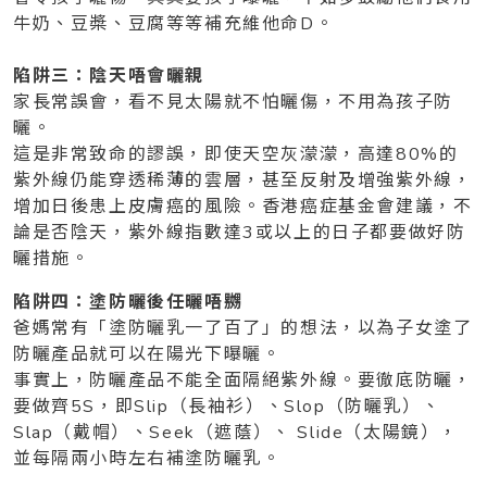
牛奶、豆槳、豆腐等等補充維他命D。
陷阱三：陰天唔會曬親
家長常誤會，看不見太陽就不怕曬傷，不用為孩子防
曬。
這是非常致命的謬誤，即使天空灰濛濛，高達80%的
紫外線仍能穿透稀薄的雲層，甚至反射及增強紫外線，
增加日後患上皮膚癌的風險。香港癌症基金會建議，不
論是否陰天，紫外線指數達3或以上的日子都要做好防
曬措施。
陷阱四：塗防曬後任曬唔嬲
爸媽常有「塗防曬乳一了百了」的想法，以為子女塗了
防曬產品就可以在陽光下曝曬。
事實上，防曬產品不能全面隔絕紫外線。要徹底防曬，
要做齊5S，即Slip（長袖衫）、Slop（防曬乳）、
Slap（戴帽）、Seek（遮蔭）、 Slide（太陽鏡），
並每隔兩小時左右補塗防曬乳。