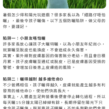
暑假怎少得和陽光玩遊戲？很多家長以為「細路仔唔怕
曬」，最後令孩子曬傷。以下五個防曬陷阱，做父母的
你，要謹記。
陷阱一：小朋友唔怕曬
許多家長放心讓孩子大曬特曬，以為小朋友年紀尚小，
就算曬至脫皮也能換皮，不會造成永久傷害。
其實，紫外線對皮膚基因的傷害無分老幼，而且會日積
月累。孩子皮膚曬至通紅或脫皮，已是皮膚基因受損的
警號，會增加日後患上皮膚癌的風險。
陷阱二：曬得越耐
越多維他命D
不少爸媽相信，孩子曬得越久，皮膚就能產生越多有利
發育的維他命D，使他們快高長大。
事實上，人體產生足夠營養後便會停止轉化過程，所以
每天曬15分鐘太陽已綽綽有餘，長期停留在陽光下只
會令孩子曬傷。與其要孩子曝曬，不如多鼓勵他們食用