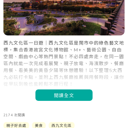
西九文化區一日遊｜西九文化區是鬧市中的綠色藝文地
標，集合香港故宮文化博物館、M+、藝術公園、自由
空間、戲曲中心等熱門景點！不必四處奔走，在同一園
區內就能一次完成看展覽、親子放電、海濱散步、餐廳
用餐、看美美的黃昏夕陽等休憩體驗！以下整理5大西
九必玩打卡點，並附上西九餐廳推薦與用餐時段，讓你
從早玩到晚也能輕鬆不趕行程！
閱讀全文
2174 次閱讀
親子好去處
美食
西九文化區