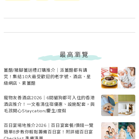
最高瀏覽
薑醋/豬腳薑送禮訂購推介｜派薑醋都有講
究！集結10大最受歡迎的老字號、酒店、星
級網店、素薑醋
寵物友善酒店2026｜6間貓狗都可入住的香港
酒店推介！一文看清住宿優惠、設施配套，與
毛孩開心Staycation/慶生/度假
百日宴場地推介2026｜百日宴套餐/價錢一覽
簡單8步教你輕鬆籌備百日宴！附詳細百日宴
Checklist 準備清單