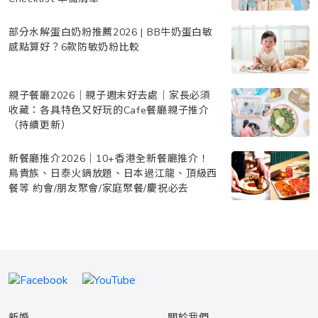
部分水解蛋白奶粉推薦2026 | BB牛奶蛋白敏
感點算好？6款防敏奶粉比較
親子餐廳2026｜親子週末好去處｜家長必須
收藏：各具特色又好玩的Cafe餐廳親子推介
（持續更新）
新餐廳推介2026｜10+香港全新餐廳推介！
鳥貴族、日泰火鍋放題、日本過江龍、頂級西
餐等 約會/朋友聚會/家庭聚餐/慶祝必去
新婚
關於我們