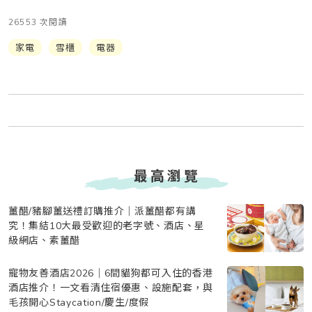
26553 次閱讀
家電
雪櫃
電器
最高瀏覽
薑醋/豬腳薑送禮訂購推介｜派薑醋都有講
究！集結10大最受歡迎的老字號、酒店、星
級網店、素薑醋
寵物友善酒店2026｜6間貓狗都可入住的香港
酒店推介！一文看清住宿優惠、設施配套，與
毛孩開心Staycation/慶生/度假