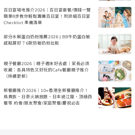
百日宴場地推介2026｜百日宴套餐/價錢一覽
簡單8步教你輕鬆籌備百日宴！附詳細百日宴
Checklist 準備清單
部分水解蛋白奶粉推薦2026 | BB牛奶蛋白敏
感點算好？6款防敏奶粉比較
親子餐廳2026｜親子週末好去處｜家長必須
收藏：各具特色又好玩的Cafe餐廳親子推介
（持續更新）
新餐廳推介2026｜10+香港全新餐廳推介！
鳥貴族、日泰火鍋放題、日本過江龍、頂級西
餐等 約會/朋友聚會/家庭聚餐/慶祝必去