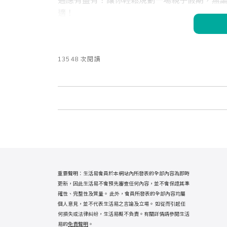
通應有盡有！讓你輕鬆規劃一場親子假期，無
適！
13548 次閱讀
重要聲明：生活易會員於本網站內所發表的全部內容為即時
更新，因此生活易不會預先審查任何內容，並不會保證其準
確性、完整性及質量。 此外，會員所發表的全部內容均屬
個人意見，並不代表生活易之言論及立場。 如從而引起任
何損失或法律糾紛，生活易概不負責。有關詳情請參閱生活
易的
免責聲明
。