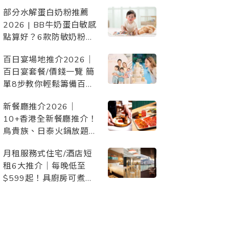
惠、設施配套，與毛孩開
部分水解蛋白奶粉推薦
心Staycation/慶生/度假
2026 | BB牛奶蛋白敏感
點算好？6款防敏奶粉比
較
百日宴場地推介2026｜
百日宴套餐/價錢一覽 簡
單8步教你輕鬆籌備百日
宴！附詳細百日宴
新餐廳推介2026｜
Checklist 準備清單
10+香港全新餐廳推介！
鳥貴族、日泰火鍋放題、
日本過江龍、頂級西餐等
月租服務式住宅/酒店短
約會/朋友聚會/家庭聚
租6大推介｜每晚低至
餐/慶祝必去
$599起！具廚房可煮
食、交通方便、景觀開
揚、配套齊備