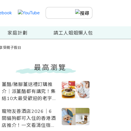
家庭計劃
請工人姐姐懶人包
情享受親子假日
最高瀏覽
薑醋/豬腳薑送禮訂購推
介｜派薑醋都有講究！集
結10大最受歡迎的老字
號、酒店、星級網店、素
寵物友善酒店2026｜6
薑醋
間貓狗都可入住的香港酒
店推介！一文看清住宿優