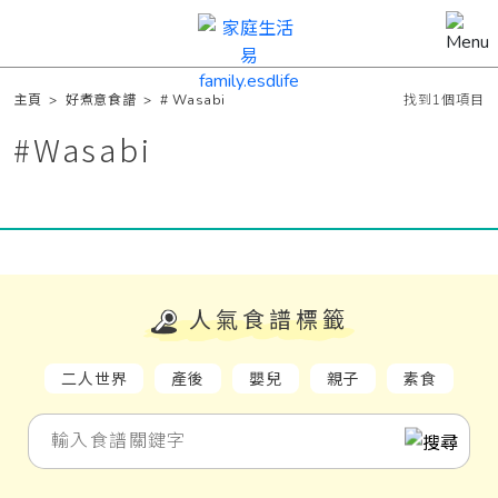
主頁
>
好煮意食譜
>
# Wasabi
找到1個項目
#
Wasabi
人氣食譜標籤
二人世界
產後
嬰兒
親子
素食