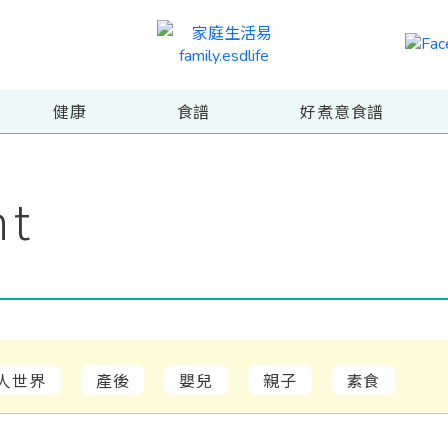
健康
食譜
好煮意食譜
nt
人世界
產後
嬰兒
親子
素食