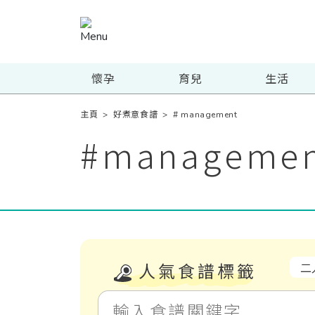
懷孕
育兒
生活
主頁
>
好煮意食譜
>
# management
#
manageme
人氣食譜標籤
二