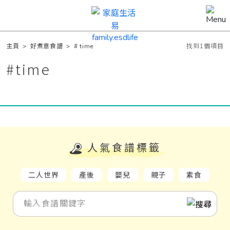
主頁
>
好煮意食譜
>
# time
找到1個項目
#
time
人氣食譜標籤
二人世界
產後
嬰兒
親子
素食