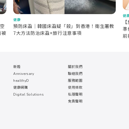
健
健康
【
空
預防床蝨｜韓國床蝨疑「殺」到香港！衛生署教
準
前被
7大方法防治床蝨+旅行注意事項
前
新婚
關於我們
Anniversary
聯絡我們
healthyD
服務範圍
健康網購
使用條款
Digital Solutions
私隱聲明
免責聲明