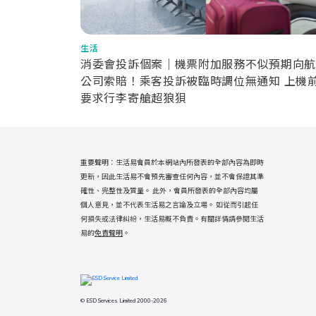
生活
消委會投訴個案｜機票附加服務不似預期向航
公司索賠！乘客投訴被臨時調位無通知 上機
要求行李寄艙超狼狽
重要聲明：生活易會員於本網站內所發表的全部內容為即時
更新，因此生活易不會預先審查任何內容，並不會保證其準
確性、完整性及質量。 此外，會員所發表的全部內容均屬
個人意見，並不代表生活易之言論及立場。 如從而引起任
何損失或法律糾紛，生活易概不負責。有關詳情請參閱生活
易的
免責聲明
。
© ESD Services Limited 2000-2026