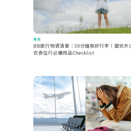
育兒
BB旅行物資清單｜30分鐘執好行李！嬰兒外
衣食住行必備用品Checklist