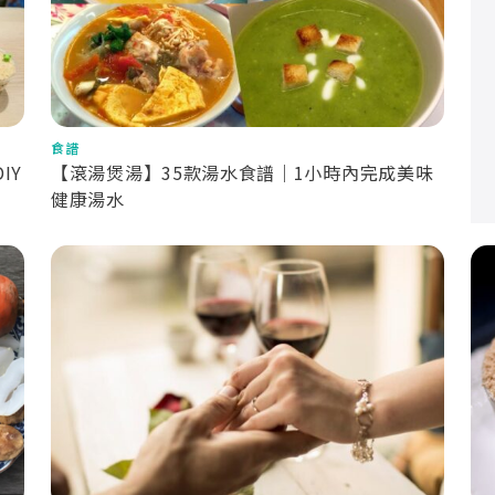
食譜
IY
【滾湯煲湯】35款湯水食譜｜1小時內完成美味
健康湯水