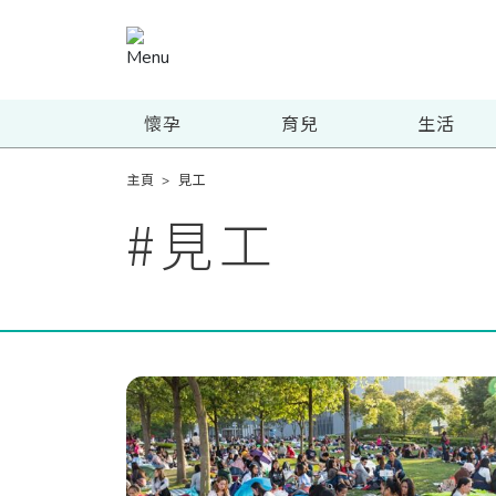
懷孕
育兒
生活
主頁
>
見工
#
見工