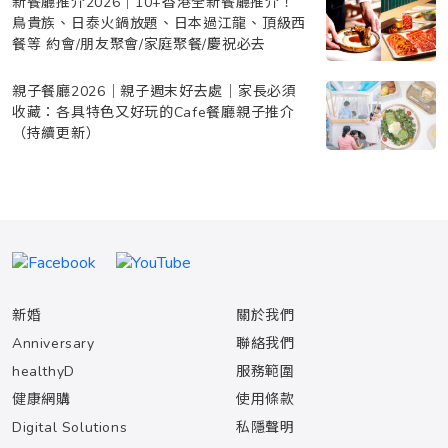
新餐廳推介2026｜10+香港全新餐廳推介！
鳥貴族、日泰火鍋放題、日本過江龍、頂級西
餐等 約會/朋友聚會/家庭聚餐/慶祝必去
親子餐廳2026｜親子週末好去處｜家長必須
收藏：各具特色又好玩的Cafe餐廳親子推介
（持續更新）
新婚
關於我們
Anniversary
聯絡我們
healthyD
服務範圍
健康網購
使用條款
Digital Solutions
私隱聲明