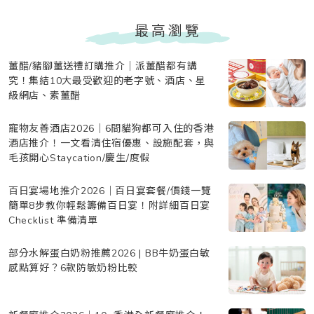
最高瀏覽
薑醋/豬腳薑送禮訂購推介｜派薑醋都有講
究！集結10大最受歡迎的老字號、酒店、星
級網店、素薑醋
寵物友善酒店2026｜6間貓狗都可入住的香港
酒店推介！一文看清住宿優惠、設施配套，與
毛孩開心Staycation/慶生/度假
百日宴場地推介2026｜百日宴套餐/價錢一覽
簡單8步教你輕鬆籌備百日宴！附詳細百日宴
Checklist 準備清單
部分水解蛋白奶粉推薦2026 | BB牛奶蛋白敏
感點算好？6款防敏奶粉比較