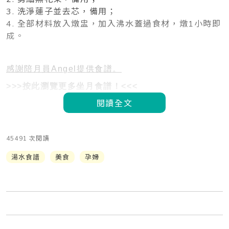
3. 洗淨蓮子並去芯，備用；
4. 全部材料放入燉盅，加入沸水蓋過食材，燉1小時即
成。
感謝陪月員Angel提供食譜。
>>>按此瀏覽更多坐月食譜！<<<
閱讀全文
45491 次閱讀
湯水食譜
美食
孕婦