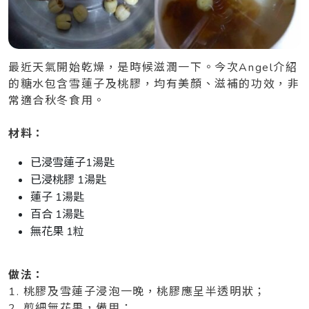
最近天氣開始乾燥，是時候滋潤一下。今次Angel介紹
的糖水包含雪蓮子及桃膠，均有美顏、滋補的功效，非
常適合秋冬食用。
材料：
已浸雪蓮子1湯匙
已浸桃膠 1湯匙
蓮子 1湯匙
百合 1湯匙
無花果 1粒
做法：
1. 桃膠及雪蓮子浸泡一晚，桃膠應呈半透明狀；
2. 剪細無花果，備用；