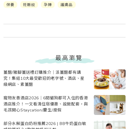
保養
妊娠紋
孕婦
護膚品
最高瀏覽
薑醋/豬腳薑送禮訂購推介｜派薑醋都有講
究！集結10大最受歡迎的老字號、酒店、星
級網店、素薑醋
寵物友善酒店2026｜6間貓狗都可入住的香港
酒店推介！一文看清住宿優惠、設施配套，與
毛孩開心Staycation/慶生/度假
部分水解蛋白奶粉推薦2026 | BB牛奶蛋白敏