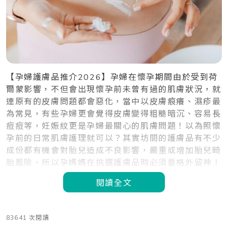
【孕婦護膚品推介2026】孕婦在懷孕期間由於受到荷
爾蒙影響，不但會出現懷孕前未曾有過的肌膚狀況，就
連原有的皮膚問題都會惡化，當中以皮膚痕癢、濕疹最
為常見，有些孕婦更會覺得皮膚變得粗糙暗沉、容易長
痘痘等，妊娠紋更是孕婦最關心的肌膚問題！以為照懷
孕前的日常肌膚護理就可以？其實坊間的護膚品有不少
成份都有機會對胎兒造成不良影響，嚴重或增加胎兒畸
胎風險，所以孕媽媽在挑選護膚品時必須要格外留神！
閱讀全文
83641 次閱讀