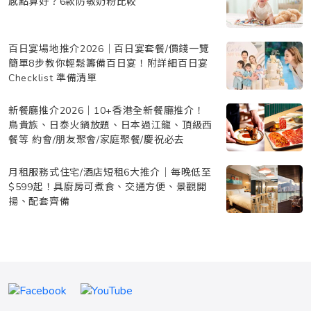
感點算好？6款防敏奶粉比較
百日宴場地推介2026｜百日宴套餐/價錢一覽
簡單8步教你輕鬆籌備百日宴！附詳細百日宴
Checklist 準備清單
新餐廳推介2026｜10+香港全新餐廳推介！
鳥貴族、日泰火鍋放題、日本過江龍、頂級西
餐等 約會/朋友聚會/家庭聚餐/慶祝必去
月租服務式住宅/酒店短租6大推介｜每晚低至
$599起！具廚房可煮食、交通方便、景觀開
揚、配套齊備