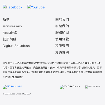
新婚
關於我們
Anniversary
聯絡我們
healthyD
服務範圍
健康網購
使用條款
Digital Solutions
私隱聲明
免責聲明
重要聲明：生活易會員於本網站內所發表的全部內容為即時更新，因此生活易不會預先審查任何
內容，並不會保證其準確性、完整性及質量。 此外，會員所發表的全部內容均屬個人意見，並不
代表生活易之言論及立場。 如從而引起任何損失或法律糾紛，生活易概不負責。有關詳情請參閱
生活易的
免責聲明
。
© ESD Services Limited 2000-2026