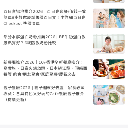
百日宴場地推介2026｜百日宴套餐/價錢一覽
簡單8步教你輕鬆籌備百日宴！附詳細百日宴
Checklist 準備清單
部分水解蛋白奶粉推薦2026 | BB牛奶蛋白敏
感點算好？6款防敏奶粉比較
新餐廳推介2026｜10+香港全新餐廳推介！
鳥貴族、日泰火鍋放題、日本過江龍、頂級西
餐等 約會/朋友聚會/家庭聚餐/慶祝必去
親子餐廳2026｜親子週末好去處｜家長必須
收藏：各具特色又好玩的Cafe餐廳親子推介
（持續更新）