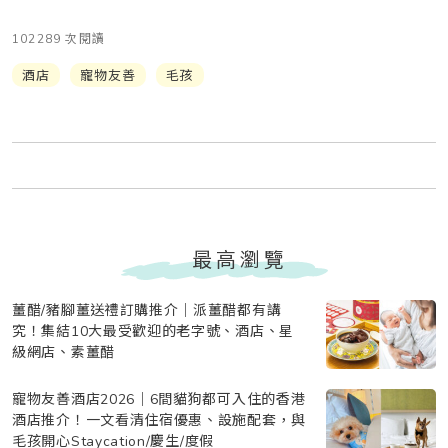
102289 次閱讀
酒店
寵物友善
毛孩
最高瀏覽
薑醋/豬腳薑送禮訂購推介｜派薑醋都有講
究！集結10大最受歡迎的老字號、酒店、星
級網店、素薑醋
寵物友善酒店2026｜6間貓狗都可入住的香港
酒店推介！一文看清住宿優惠、設施配套，與
毛孩開心Staycation/慶生/度假