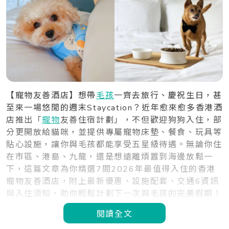
【寵物友善酒店】想帶
毛孩
一齊去旅行、慶祝生日，甚
至來一場悠閒的週末Staycation？近年愈來愈多香港酒
店推出「
寵物
友善住宿計劃」，不但歡迎狗狗入住，部
分更開放給貓咪，並提供專屬寵物床墊、餐食、玩具等
貼心設施，讓你與毛孩都能享受五星級待遇。無論你住
在市區、港島、九龍，還是想遠離煩囂到海邊放鬆一
下，這篇文章為你精選7間2026年最值得入住的香港
寵物友善酒店，附上最新優惠、設施配套、交通6資訊
與入住須知，助你輕鬆計劃下一次與毛孩的完美假期！
閱讀全文